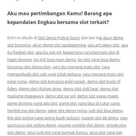
Aku mau pertimbangan Kamu! Barang apa
kepandaian Engkau bersama slot terkait?
Entri ini ditulis di
Slot Demo Paling Gacor
dan ber-tag
akun demo
slot bonanza
,
akun demo slot spadegaming
,
apa arti depo slot
,
apa
itu freebet slot
,
apa itu slot ml
,
bagaimana cara bermain slot di
higgs domino
,
bo slot bisa main demo
,
bo slot yang bisa demo
,
bonanza slot demo play
,
cara jitu menang main slot
,
cara
memperbaiki slot usb yang tidak terbaca
,
cara menang main slot
joker roma
,
demo slot bonanza gold rupiah
,
demo slot book of
fallen
,
demo slot chicken drop
,
demo slot chili heat
,
demo slot
madame megaways
,
demo slot pg sof
,
demo slot vegas magic
,
game domino yang ada slot
,
game slot yang bisa di tukar uang
,
heylink.me slot demo
,
joker slot demo roma
,
judi slot bisa demo
,
link slot online yang sering kasih jackpot
,
master slot 88 demo
,
play
spartacus slot online demo
,
rooster rumble slot demo
,
simple play
slot demo
,
situs judi slot yang banyak bonus
,
situs slot yang lagi