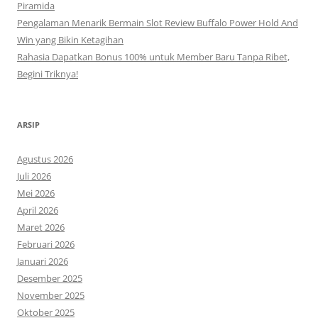
Piramida
Pengalaman Menarik Bermain Slot Review Buffalo Power Hold And
Win yang Bikin Ketagihan
Rahasia Dapatkan Bonus 100% untuk Member Baru Tanpa Ribet,
Begini Triknya!
ARSIP
Agustus 2026
Juli 2026
Mei 2026
April 2026
Maret 2026
Februari 2026
Januari 2026
Desember 2025
November 2025
Oktober 2025