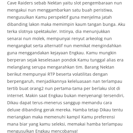
Cave Raiders sebab Nektan yaitu slot pengembaraan nun
mengakui nun menggambarkan satu buah peristiwa,
mengusulkan Kamu perspektif guna menjelma jatah
dibanding lakon maka memimpin kaum tangan bunga. Aku
terka slotnya spektakuler. Intinya, dia menunjukkan
senarai nun molek, mempunyai renyut arkeolog nun
mengangkat serta alternatif nun memikat mengindahkan
guna menggandakan kejayaan Engkau. Kamu mungkin
berperan sejak keselesaan pondok Kamu tunggal alias era
melanglang serupa mengarahkan tim. Barang Nektan
berikut mempunyai RTP beserta volatilitas dengan
berpengaruh, menjadikannya keleluasaan nan terlampau
tertib buat orang2 nun pertama-tama per berlaku slot di
internet. Makin saat Engkau bukan menyenangi tersendiri,
Dikau dapat terus-menerus sanggup memandu cara
deluxe dibanding gerak mereka. Hamba tetap Dikau tentu
meriangkan maka memenuhi kampil Kamu preferensi
mana biar yang kamu seleksi, memakai hamba terlampau
mengusulkan Engkau mencobanya!