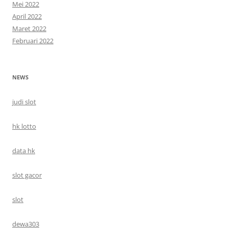
Mei 2022
April 2022
Maret 2022
Februari 2022
NEWS
judi slot
hk lotto
data hk
slot gacor
slot
dewa303