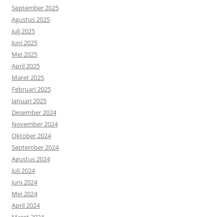
September 2025
Agustus 2025
Juli 2025
Juni 2025
Mei 2025
April 2025
Maret 2025
Februari 2025
Januari 2025
Desember 2024
November 2024
Oktober 2024
September 2024
Agustus 2024
Juli 2024
Juni 2024
Mei 2024
April 2024