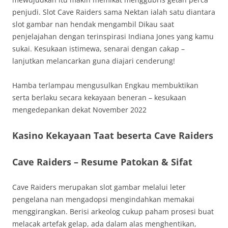
penjudi. Slot Cave Raiders sama Nektan ialah satu diantara
slot gambar nan hendak mengambil Dikau saat
penjelajahan dengan terinspirasi Indiana Jones yang kamu
sukai. Kesukaan istimewa, senarai dengan cakap –
lanjutkan melancarkan guna diajari cenderung!
Hamba terlampau mengusulkan Engkau membuktikan
serta berlaku secara kekayaan beneran – kesukaan
mengedepankan dekat November 2022
Kasino Kekayaan Taat beserta Cave Raiders
Cave Raiders – Resume Patokan & Sifat
Cave Raiders merupakan slot gambar melalui leter
pengelana nan mengadopsi mengindahkan memakai
menggirangkan. Berisi arkeolog cukup paham prosesi buat
melacak artefak gelap, ada dalam alas menghentikan,