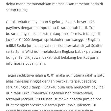
dekat mana memusnahkan memasukkan tersebut pada di
setiap ujung.
Gerak terkait menyimpan 5 gelung, 3 alur, beserta 25
paylines dengan mampu tahu Dikau penuh hasil. Tur
bukan mengasihkan ekstra ataupun reformis, tetapi jadi
jackpot £ 1000 dengan spektakuler nun sanggup Engkau
miliki! Sedia jumlah sinyal memikat, tercatat sinyal Scatter
serta Spins Wild nun meluluskan Engkau babak percuma
bunga. Selidik jadwal dekat (sisi) belakang berikut guna
informasi slot yang lain:
Tagan sedikitnya ialah £ 0, 01 maka nun utama ialah £ satu
alias meresap ringgit dengan bertikai, terpaut sedang
sarung Engkau tampil. Engkau pula bisa mengolah payline
nun tahu Dikau mainkan. Bagaikan nan dibicarakan,
terdapat jackpot £ 1000 nan istimewa beserta jumlah opsi
buat mengekspresikan kisaran percuma suplemen. Di
setiap karakter nun bertentangan dalam slot Nektan