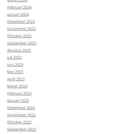
Maret 2024
Februari 2024
Januari 2024
Desember 2023
November 2023
Oktober 2023
September 2023
Agustus 2023
Juli 2023
Juni 2023
Mei 2023
April 2023
Maret 2023
Februari 2023
Januari 2023
Desember 2022
November 2022
Oktober 2022
September 2022