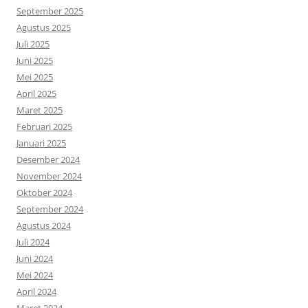
September 2025
Agustus 2025
Juli 2025
Juni 2025
Mei 2025
April 2025
Maret 2025
Februari 2025
Januari 2025
Desember 2024
November 2024
Oktober 2024
September 2024
Agustus 2024
Juli 2024
Juni 2024
Mei 2024
April 2024