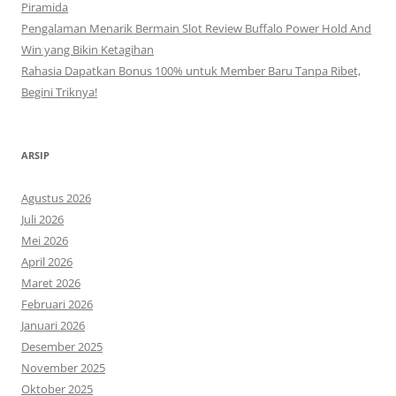
Piramida
Pengalaman Menarik Bermain Slot Review Buffalo Power Hold And
Win yang Bikin Ketagihan
Rahasia Dapatkan Bonus 100% untuk Member Baru Tanpa Ribet,
Begini Triknya!
ARSIP
Agustus 2026
Juli 2026
Mei 2026
April 2026
Maret 2026
Februari 2026
Januari 2026
Desember 2025
November 2025
Oktober 2025