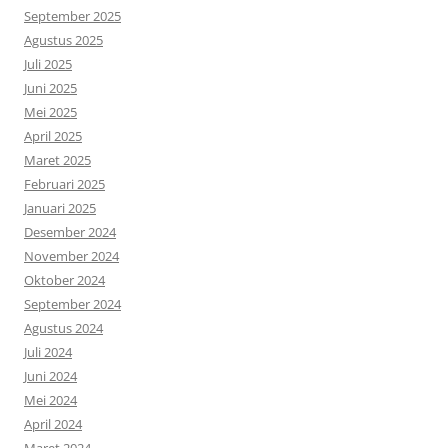
September 2025
Agustus 2025
Juli 2025
Juni 2025
Mei 2025
April 2025
Maret 2025
Februari 2025
Januari 2025
Desember 2024
November 2024
Oktober 2024
September 2024
Agustus 2024
Juli 2024
Juni 2024
Mei 2024
April 2024