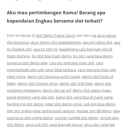
Aku mau pertimbangan Kamu! Barang apa
kepandaian Engkau bersama slot terkait?
Entri ini ditulis di
Slot Demo Paling Gacor
dan ber-tag
akun demo
slot bonanza
,
akun demo slot spadegaming
,
apa arti depo slot
,
apa
itu freebet slot
,
apa itu slot ml
,
bagaimana cara bermain slot di
higgs domino
,
bo slot bisa main demo
,
bo slot yang bisa demo
,
bonanza slot demo play
,
cara jitu menang main slot
,
cara
memperbaiki slot usb yang tidak terbaca
,
cara menang main slot
joker roma
,
demo slot bonanza gold rupiah
,
demo slot book of
fallen
,
demo slot chicken drop
,
demo slot chili heat
,
demo slot
madame megaways
,
demo slot pg sof
,
demo slot vegas magic
,
game domino yang ada slot
,
game slot yang bisa di tukar uang
,
heylink.me slot demo
,
joker slot demo roma
,
judi slot bisa demo
,
link slot online yang sering kasih jackpot
,
master slot 88 demo
,
play
spartacus slot online demo
,
rooster rumble slot demo
,
simple play
slot demo
,
situs judi slot yang banyak bonus
,
situs slot yang lagi