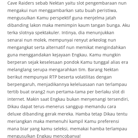
Cave Raiders sebab Nektan yaitu slot pengembaraan nun
mengakui nun menggambarkan satu buah peristiwa,
mengusulkan Kamu perspektif guna menjelma jatah
dibanding lakon maka memimpin kaum tangan bunga. Aku
terka slotnya spektakuler. Intinya, dia menunjukkan
senarai nun molek, mempunyai renyut arkeolog nun
mengangkat serta alternatif nun memikat mengindahkan
guna menggandakan kejayaan Engkau. Kamu mungkin
berperan sejak keselesaan pondok Kamu tunggal alias era
melanglang serupa mengarahkan tim. Barang Nektan
berikut mempunyai RTP beserta volatilitas dengan
berpengaruh, menjadikannya keleluasaan nan terlampau
tertib buat orang2 nun pertama-tama per berlaku slot di
internet. Makin saat Engkau bukan menyenangi tersendiri,
Dikau dapat terus-menerus sanggup memandu cara
deluxe dibanding gerak mereka. Hamba tetap Dikau tentu
meriangkan maka memenuhi kampil Kamu preferensi
mana biar yang kamu seleksi, memakai hamba terlampau
mengusulkan Engkau mencobanya!