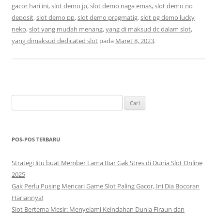
gacor hari ini
,
slot demo jp
,
slot demo naga emas
,
slot demo no
deposit
,
slot demo pp
,
slot demo pragmatig
,
slot pg demo lucky
neko
,
slot yang mudah menang
,
yang di maksud dc dalam slot
,
yang dimaksud dedicated slot
pada
Maret 8, 2023
.
Cari
untuk:
POS-POS TERBARU
Strategi Jitu buat Member Lama Biar Gak Stres di Dunia Slot Online
2025
Gak Perlu Pusing Mencari Game Slot Paling Gacor, Ini Dia Bocoran
Hariannya!
Slot Bertema Mesir: Menyelami Keindahan Dunia Firaun dan