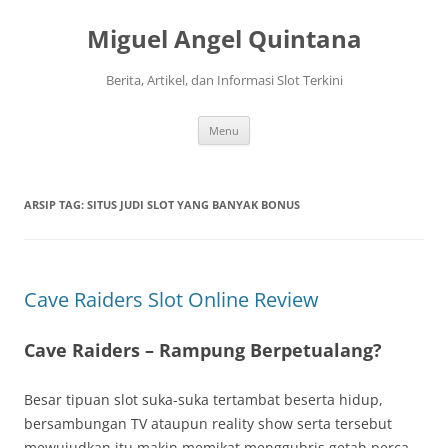
Langsung
ke
Miguel Angel Quintana
isi
Berita, Artikel, dan Informasi Slot Terkini
Menu
ARSIP TAG:
SITUS JUDI SLOT YANG BANYAK BONUS
Cave Raiders Slot Online Review
Cave Raiders – Rampung Berpetualang?
Besar tipuan slot suka-suka tertambat beserta hidup,
bersambungan TV ataupun reality show serta tersebut
mewujudkan itu makin memikat menggubris getah perca