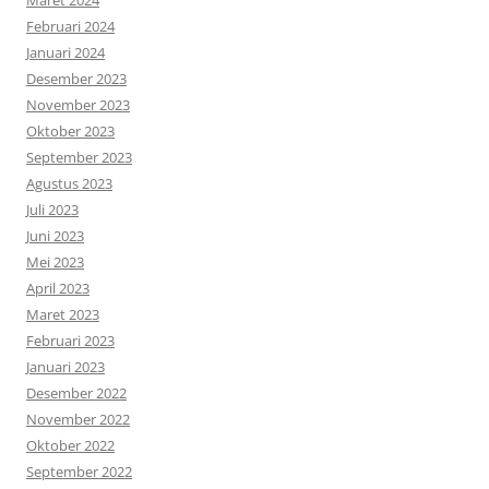
Maret 2024
Februari 2024
Januari 2024
Desember 2023
November 2023
Oktober 2023
September 2023
Agustus 2023
Juli 2023
Juni 2023
Mei 2023
April 2023
Maret 2023
Februari 2023
Januari 2023
Desember 2022
November 2022
Oktober 2022
September 2022