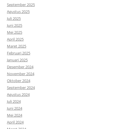
September 2025
Agustus 2025
Juli 2025
Juni 2025
Mei 2025
April 2025
Maret 2025
Februari 2025
Januari 2025
Desember 2024
November 2024
Oktober 2024
September 2024
Agustus 2024
Juli 2024
Juni 2024
Mei 2024
April 2024