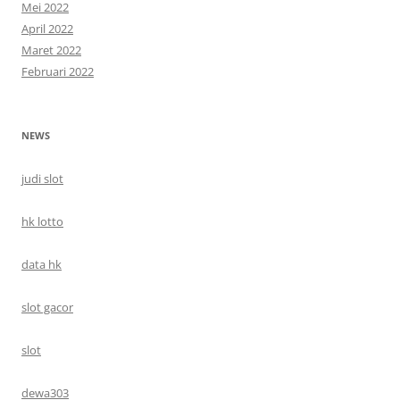
Mei 2022
April 2022
Maret 2022
Februari 2022
NEWS
judi slot
hk lotto
data hk
slot gacor
slot
dewa303