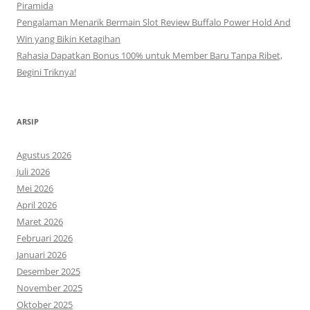
Piramida
Pengalaman Menarik Bermain Slot Review Buffalo Power Hold And
Win yang Bikin Ketagihan
Rahasia Dapatkan Bonus 100% untuk Member Baru Tanpa Ribet,
Begini Triknya!
ARSIP
Agustus 2026
Juli 2026
Mei 2026
April 2026
Maret 2026
Februari 2026
Januari 2026
Desember 2025
November 2025
Oktober 2025