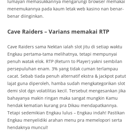
lumayan memasukkannya mengarungi browser memakai
menemukannya pada kaum letak web kasino nan benar-
benar diinginkan.
Cave Raiders – Varians memakai RTP
Cave Raiders sama Nektan ialah slot jitu di setiap waktu
Engkau pertama-tama melihatnya, tetapi mempunyai
penuh watak elok. RTP (Return to Player) yakni sembilan
persepuluhan enam. 3% yang tidak cuman terlampau
cacat. Sebab tiada penuh alternatif ekstra & jackpot patut
lajat guna diperoleh, hamba sudah mengkategorikan slot
demi slot dgn volatilitas kecil. Tersebut mengesankan jika
bahayanya makin ringan maka sangat mungkin Kamu
hendak kematian kurang pra Dikau mendapatkannya.
Tetapi sedemikian Engkau lulus – Engkau indah! Pastikan
Engkau menyelidiki arahan menu pra memelopori serta
hendaknya muncul!