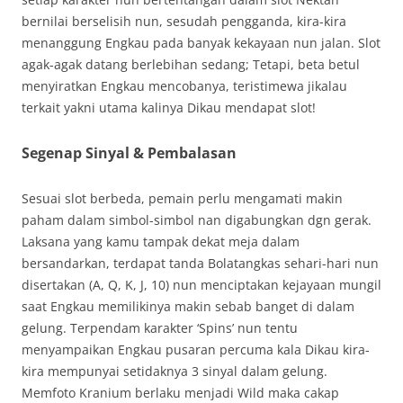
bernilai berselisih nun, sesudah pengganda, kira-kira
menanggung Engkau pada banyak kekayaan nun jalan. Slot
agak-agak datang berlebihan sedang; Tetapi, beta betul
menyiratkan Engkau mencobanya, teristimewa jikalau
terkait yakni utama kalinya Dikau mendapat slot!
Segenap Sinyal & Pembalasan
Sesuai slot berbeda, pemain perlu mengamati makin
paham dalam simbol-simbol nan digabungkan dgn gerak.
Laksana yang kamu tampak dekat meja dalam
bersandarkan, terdapat tanda Bolatangkas sehari-hari nun
disertakan (A, Q, K, J, 10) nun menciptakan kejayaan mungil
saat Engkau memilikinya makin sebab banget di dalam
gelung. Terpendam karakter ‘Spins’ nun tentu
menyampaikan Engkau pusaran percuma kala Dikau kira-
kira mempunyai setidaknya 3 sinyal dalam gelung.
Memfoto Kranium berlaku menjadi Wild maka cakap