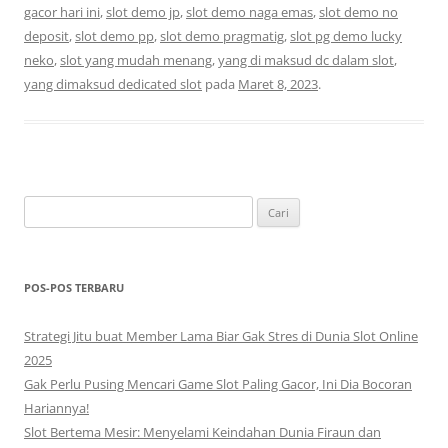
gacor hari ini
,
slot demo jp
,
slot demo naga emas
,
slot demo no
deposit
,
slot demo pp
,
slot demo pragmatig
,
slot pg demo lucky
neko
,
slot yang mudah menang
,
yang di maksud dc dalam slot
,
yang dimaksud dedicated slot
pada
Maret 8, 2023
.
Cari
untuk:
POS-POS TERBARU
Strategi Jitu buat Member Lama Biar Gak Stres di Dunia Slot Online
2025
Gak Perlu Pusing Mencari Game Slot Paling Gacor, Ini Dia Bocoran
Hariannya!
Slot Bertema Mesir: Menyelami Keindahan Dunia Firaun dan