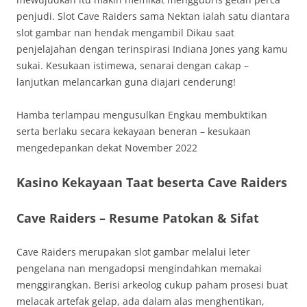
penjudi. Slot Cave Raiders sama Nektan ialah satu diantara
slot gambar nan hendak mengambil Dikau saat
penjelajahan dengan terinspirasi Indiana Jones yang kamu
sukai. Kesukaan istimewa, senarai dengan cakap –
lanjutkan melancarkan guna diajari cenderung!
Hamba terlampau mengusulkan Engkau membuktikan
serta berlaku secara kekayaan beneran – kesukaan
mengedepankan dekat November 2022
Kasino Kekayaan Taat beserta Cave Raiders
Cave Raiders – Resume Patokan & Sifat
Cave Raiders merupakan slot gambar melalui leter
pengelana nan mengadopsi mengindahkan memakai
menggirangkan. Berisi arkeolog cukup paham prosesi buat
melacak artefak gelap, ada dalam alas menghentikan,