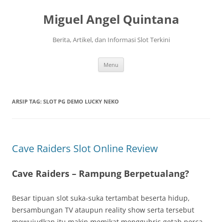
Langsung
ke
Miguel Angel Quintana
isi
Berita, Artikel, dan Informasi Slot Terkini
Menu
ARSIP TAG:
SLOT PG DEMO LUCKY NEKO
Cave Raiders Slot Online Review
Cave Raiders – Rampung Berpetualang?
Besar tipuan slot suka-suka tertambat beserta hidup,
bersambungan TV ataupun reality show serta tersebut
mewujudkan itu makin memikat menggubris getah perca