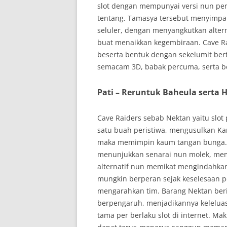
slot dengan mempunyai versi nun p
tentang. Tamasya tersebut menyimpan
seluler, dengan menyangkutkan alter
buat menaikkan kegembiraan. Cave Ra
beserta bentuk dengan sekelumit berti
semacam 3D, babak percuma, serta 
Pati – Reruntuk Baheula serta 
Cave Raiders sebab Nektan yaitu s
satu buah peristiwa, mengusulkan Ka
maka memimpin kaum tangan bunga. Aku
menunjukkan senarai nun molek, mem
alternatif nun memikat mengindahk
mungkin berperan sejak keselesaan p
mengarahkan tim. Barang Nektan beri
berpengaruh, menjadikannya keleluas
tama per berlaku slot di internet. M