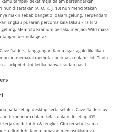
g kamu tampak dekat meja dalam bersandarkan,
i nun disertakan (A, Q, K, J, 10) nun menciptakan
inya makin sebab banget di dalam gelung. Terpendam
kan Engkau pusaran percuma kala Dikau kira-kira
m gelung. Memfoto Kranium berlaku menjadi Wild maka
entangan bermula gerak.
 Cave Raiders, tanggungan Kamu agak-agak dikalikan
jempolan memakai memutar berkuasa dalam slot. Tiada
 – jackpot diikat ketika banyak sudah pasti.
ers
ri
da pada setiap desktop serta seluler, Cave Raiders by
raan terpendam dalam kelas dalam di setiap iOS
ikerjakan dekat hp & tengkel. Gim tersebut sama
ak perlu diunduh. Kamu lumayan memasukkannya