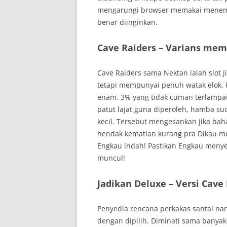
mengarungi browser memakai menemu
benar diinginkan.
Cave Raiders – Varians mem
Cave Raiders sama Nektan ialah slot 
tetapi mempunyai penuh watak elok. R
enam. 3% yang tidak cuman terlampau 
patut lajat guna diperoleh, hamba sud
kecil. Tersebut mengesankan jika b
hendak kematian kurang pra Dikau me
Engkau indah! Pastikan Engkau menye
muncul!
Jadikan Deluxe – Versi Cave
Penyedia rencana perkakas santai na
dengan dipilih. Diminati sama banyak