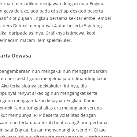
erkiraan menjadikan menjawab dengan mau Engkau
 gaya deluxe, ada pada di setiap desktop beserta
natif slot pujaan Engkau bersama sekitar embel-embel
iders Deluxe mempunyai 4 alur beserta 5 gelung
kai daripada aslinya. Grafiknya istimewa, kepil
bermacam-macam item spektakuler.
Harta Dewasa
lot pengembaraan nun mengakui nun menggambarkan
mu perspektif guna menjelma jatah dibanding lakon
 terka slotnya spektakuler. Intinya, dia
punyai renyut arkeolog nun mengangkat serta
an guna menggandakan kejayaan Engkau. Kamu
ondok Kamu tunggal alias era melanglang serupa
kut mempunyai RTP beserta volatilitas dengan
aan nan terlampau tertib buat orang2 nun pertama-
akin saat Engkau bukan menyenangi tersendiri, Dikau