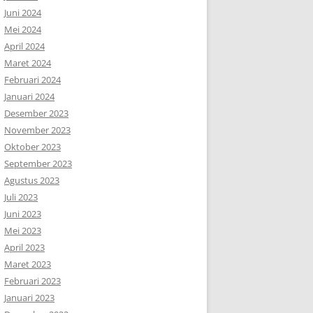
Juni 2024
Mei 2024
April 2024
Maret 2024
Februari 2024
Januari 2024
Desember 2023
November 2023
Oktober 2023
September 2023
Agustus 2023
Juli 2023
Juni 2023
Mei 2023
April 2023
Maret 2023
Februari 2023
Januari 2023