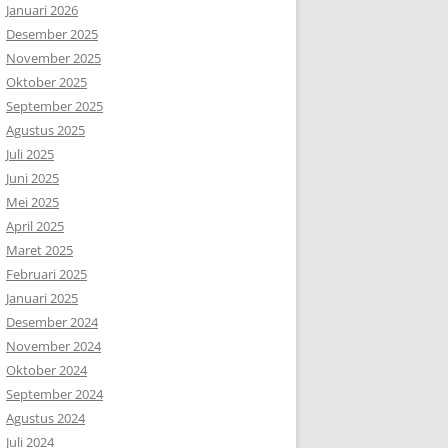
Januari 2026
Desember 2025
November 2025
Oktober 2025
September 2025
Agustus 2025
Juli 2025
Juni 2025
Mei 2025
April 2025
Maret 2025
Februari 2025
Januari 2025
Desember 2024
November 2024
Oktober 2024
September 2024
Agustus 2024
Juli 2024