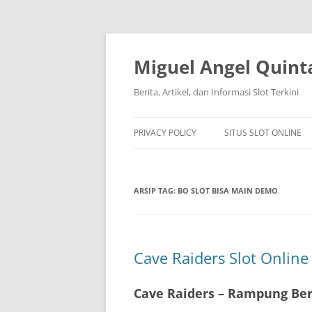
Langsung
ke
isi
Miguel Angel Quint
Berita, Artikel, dan Informasi Slot Terkini
PRIVACY POLICY
SITUS SLOT ONLINE
ARSIP TAG:
BO SLOT BISA MAIN DEMO
Cave Raiders Slot Online
Cave Raiders – Rampung Be