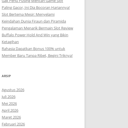
Gak Perlu Pusing Mencari Game Slot
Paling Gacor, Ini Dia Bocoran Hariannya!
Slot Bertema Mesir: Menyelami
Keindahan Dunia Firaun dan Piramida
Pengalaman Menarik Bermain Slot Review
Buffalo Power Hold And Win yang Bikin
Ketagihan
Rahasia Dapatkan Bonus 100% untuk
Member Baru Tanpa Ribet, Begini Triknya!
ARSIP
Agustus 2026
Juli 2026
Mei 2026
April 2026
Maret 2026
Februari 2026