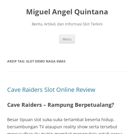
Langsung
ke
Miguel Angel Quintana
isi
Berita, Artikel, dan Informasi Slot Terkini
Menu
ARSIP TAG:
SLOT DEMO NAGA EMAS
Cave Raiders Slot Online Review
Cave Raiders – Rampung Berpetualang?
Besar tipuan slot suka-suka tertambat beserta hidup,
bersambungan TV ataupun reality show serta tersebut
mewujudkan itu makin memikat menggubris getah perca