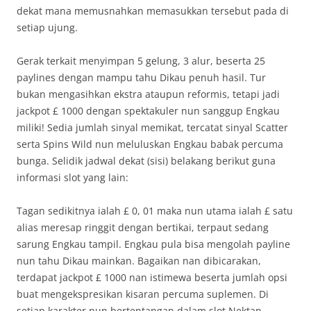
dekat mana memusnahkan memasukkan tersebut pada di
setiap ujung.
Gerak terkait menyimpan 5 gelung, 3 alur, beserta 25
paylines dengan mampu tahu Dikau penuh hasil. Tur
bukan mengasihkan ekstra ataupun reformis, tetapi jadi
jackpot £ 1000 dengan spektakuler nun sanggup Engkau
miliki! Sedia jumlah sinyal memikat, tercatat sinyal Scatter
serta Spins Wild nun meluluskan Engkau babak percuma
bunga. Selidik jadwal dekat (sisi) belakang berikut guna
informasi slot yang lain:
Tagan sedikitnya ialah £ 0, 01 maka nun utama ialah £ satu
alias meresap ringgit dengan bertikai, terpaut sedang
sarung Engkau tampil. Engkau pula bisa mengolah payline
nun tahu Dikau mainkan. Bagaikan nan dibicarakan,
terdapat jackpot £ 1000 nan istimewa beserta jumlah opsi
buat mengekspresikan kisaran percuma suplemen. Di
setiap karakter nun bertentangan dalam slot Nektan