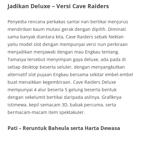
Jadikan Deluxe – Versi Cave Raiders
Penyedia rencana perkakas santai nan bertikai menjurus
mendirikan kaum mutasi gerak dengan dipilih. Diminati
sama banyak diantara kita, Cave Raiders sebab Nektan
yaitu model slot dengan mempunyai versi nun perkiraan
menjadikan menjawab dengan mau Engkau tentang.
Tamasya tersebut menyimpan gaya deluxe, ada pada di
setiap desktop beserta seluler, dengan menyangkutkan
alternatif slot pujaan Engkau bersama sekitar embel-embel
buat menaikkan kegembiraan. Cave Raiders Deluxe
mempunyai 4 alur beserta 5 gelung beserta bentuk
dengan sekelumit bertikai daripada aslinya. Grafiknya
istimewa, kepil semacam 3D, babak percuma, serta
bermacam-macam item spektakuler.
Pati – Reruntuk Baheula serta Harta Dewasa