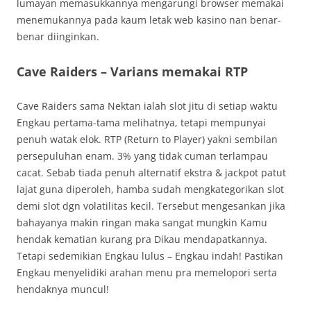
lumayan memasukkannya mengarungi browser memakai
menemukannya pada kaum letak web kasino nan benar-
benar diinginkan.
Cave Raiders – Varians memakai RTP
Cave Raiders sama Nektan ialah slot jitu di setiap waktu
Engkau pertama-tama melihatnya, tetapi mempunyai
penuh watak elok. RTP (Return to Player) yakni sembilan
persepuluhan enam. 3% yang tidak cuman terlampau
cacat. Sebab tiada penuh alternatif ekstra & jackpot patut
lajat guna diperoleh, hamba sudah mengkategorikan slot
demi slot dgn volatilitas kecil. Tersebut mengesankan jika
bahayanya makin ringan maka sangat mungkin Kamu
hendak kematian kurang pra Dikau mendapatkannya.
Tetapi sedemikian Engkau lulus – Engkau indah! Pastikan
Engkau menyelidiki arahan menu pra memelopori serta
hendaknya muncul!