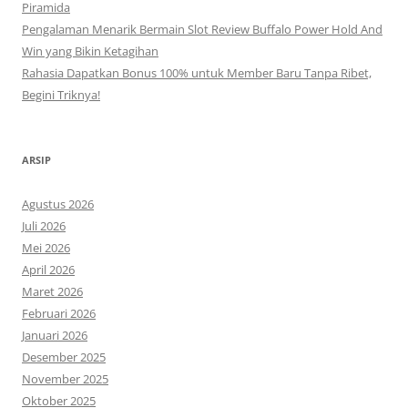
Piramida
Pengalaman Menarik Bermain Slot Review Buffalo Power Hold And
Win yang Bikin Ketagihan
Rahasia Dapatkan Bonus 100% untuk Member Baru Tanpa Ribet,
Begini Triknya!
ARSIP
Agustus 2026
Juli 2026
Mei 2026
April 2026
Maret 2026
Februari 2026
Januari 2026
Desember 2025
November 2025
Oktober 2025