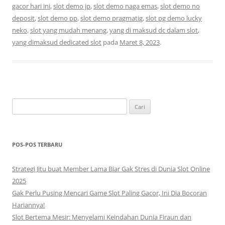
gacor hari ini
,
slot demo jp
,
slot demo naga emas
,
slot demo no
deposit
,
slot demo pp
,
slot demo pragmatig
,
slot pg demo lucky
neko
,
slot yang mudah menang
,
yang di maksud dc dalam slot
,
yang dimaksud dedicated slot
pada
Maret 8, 2023
.
Cari
untuk:
POS-POS TERBARU
Strategi Jitu buat Member Lama Biar Gak Stres di Dunia Slot Online
2025
Gak Perlu Pusing Mencari Game Slot Paling Gacor, Ini Dia Bocoran
Hariannya!
Slot Bertema Mesir: Menyelami Keindahan Dunia Firaun dan