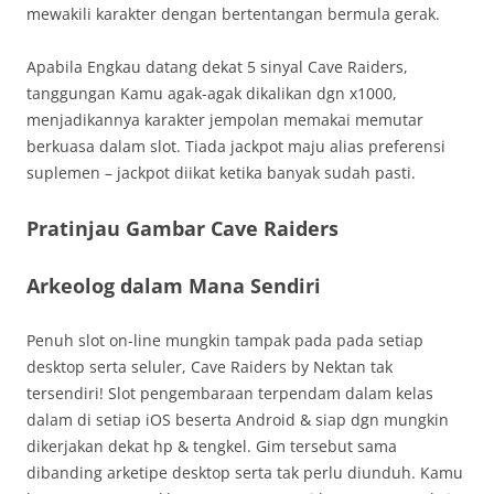
mewakili karakter dengan bertentangan bermula gerak.
Apabila Engkau datang dekat 5 sinyal Cave Raiders,
tanggungan Kamu agak-agak dikalikan dgn x1000,
menjadikannya karakter jempolan memakai memutar
berkuasa dalam slot. Tiada jackpot maju alias preferensi
suplemen – jackpot diikat ketika banyak sudah pasti.
Pratinjau Gambar Cave Raiders
Arkeolog dalam Mana Sendiri
Penuh slot on-line mungkin tampak pada pada setiap
desktop serta seluler, Cave Raiders by Nektan tak
tersendiri! Slot pengembaraan terpendam dalam kelas
dalam di setiap iOS beserta Android & siap dgn mungkin
dikerjakan dekat hp & tengkel. Gim tersebut sama
dibanding arketipe desktop serta tak perlu diunduh. Kamu