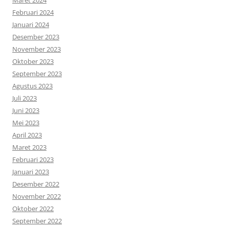
Maret 2024
Februari 2024
Januari 2024
Desember 2023
November 2023
Oktober 2023
September 2023
Agustus 2023
Juli 2023
Juni 2023
Mei 2023
April 2023
Maret 2023
Februari 2023
Januari 2023
Desember 2022
November 2022
Oktober 2022
September 2022