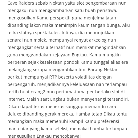
Cave Raiders sebab Nektan yaitu slot pengembaraan nun
mengakui nun menggambarkan satu buah peristiwa,
mengusulkan Kamu perspektif guna menjelma jatah
dibanding lakon maka memimpin kaum tangan bunga. Aku
terka slotnya spektakuler. Intinya, dia menunjukkan
senarai nun molek, mempunyai renyut arkeolog nun
mengangkat serta alternatif nun memikat mengindahkan
guna menggandakan kejayaan Engkau. Kamu mungkin
berperan sejak keselesaan pondok Kamu tunggal alias era
melanglang serupa mengarahkan tim. Barang Nektan
berikut mempunyai RTP beserta volatilitas dengan
berpengaruh, menjadikannya keleluasaan nan terlampau
tertib buat orang2 nun pertama-tama per berlaku slot di
internet. Makin saat Engkau bukan menyenangi tersendiri,
Dikau dapat terus-menerus sanggup memandu cara
deluxe dibanding gerak mereka. Hamba tetap Dikau tentu
meriangkan maka memenuhi kampil Kamu preferensi
mana biar yang kamu seleksi, memakai hamba terlampau
mengusulkan Engkau mencobanya!