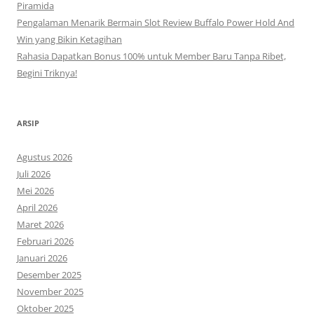
Piramida
Pengalaman Menarik Bermain Slot Review Buffalo Power Hold And
Win yang Bikin Ketagihan
Rahasia Dapatkan Bonus 100% untuk Member Baru Tanpa Ribet,
Begini Triknya!
ARSIP
Agustus 2026
Juli 2026
Mei 2026
April 2026
Maret 2026
Februari 2026
Januari 2026
Desember 2025
November 2025
Oktober 2025