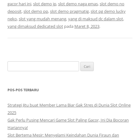
gacor hari ini
,
slot demo jp
,
slot demo naga emas
,
slot demo no
deposit
,
slot demo pp
,
slot demo pragmatig
,
slot pg demo lucky
neko
,
slot yang mudah menang
,
yang di maksud dc dalam slot
,
yang dimaksud dedicated slot
pada
Maret 8, 2023
.
Cari
untuk:
POS-POS TERBARU
Strategi Jitu buat Member Lama Biar Gak Stres di Dunia Slot Online
2025
Gak Perlu Pusing Mencari Game Slot Paling Gacor, Ini Dia Bocoran
Hariannya!
Slot Bertema Mesir: Menyelami Keindahan Dunia Firaun dan