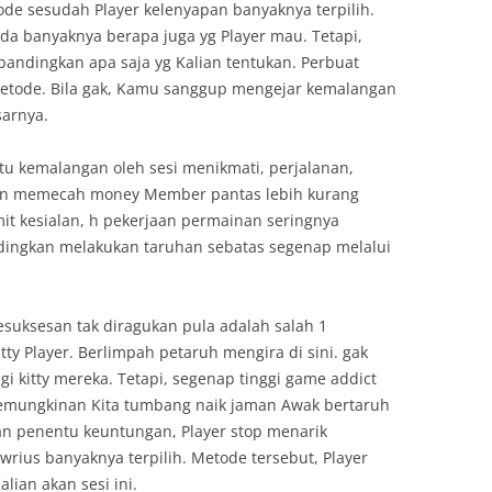
de sesudah Player kelenyapan banyaknya terpilih.
a banyaknya berapa juga yg Player mau. Tetapi,
ibandingkan apa saja yg Kalian tentukan. Perbuat
metode. Bila gak, Kamu sanggup mengejar kemalangan
sarnya.
 kemalangan oleh sesi menikmati, perjalanan,
dgn memecah money Member pantas lebih kurang
it kesialan, h pekerjaan permainan seringnya
dingkan melakukan taruhan sebatas segenap melalui
suksesan tak diragukan pula adalah salah 1
ty Player. Berlimpah petaruh mengira di sini. gak
 kitty mereka. Tetapi, segenap tinggi game addict
 kemungkinan Kita tumbang naik jaman Awak bertaruh
n penentu keuntungan, Player stop menarik
wrius banyaknya terpilih. Metode tersebut, Player
ian akan sesi ini.