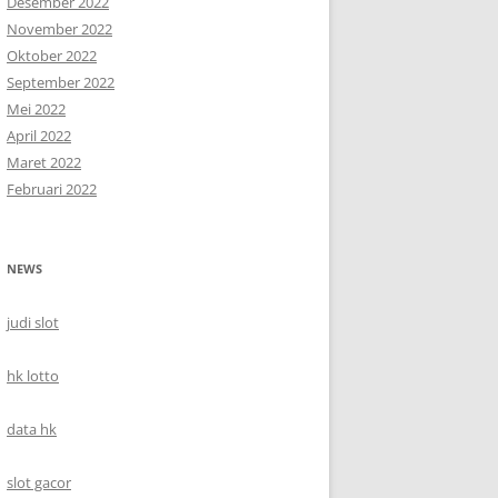
Desember 2022
November 2022
Oktober 2022
September 2022
Mei 2022
April 2022
Maret 2022
Februari 2022
NEWS
judi slot
hk lotto
data hk
slot gacor