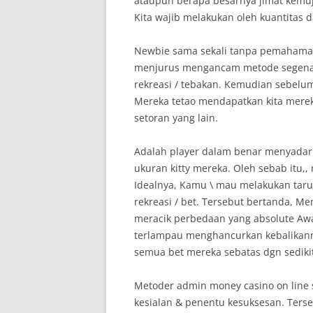
ataupun berapa besarnya jimat kemuju
Kita wajib melakukan oleh kuantita
Newbie sama sekali tanpa pemahaman 
menjurus mengancam metode segenap
rekreasi / tebakan. Kemudian sebel
Mereka tetao mendapatkan kita merek
setoran yang lain.
Adalah player dalam benar menyadar
ukuran kitty mereka. Oleh sebab itu,,
Idealnya, Kamu \ mau melakukan taru
rekreasi / bet. Tersebut bertanda, 
meracik perbedaan yang absolute Aw
terlampau menghancurkan kebalikanny
semua bet mereka sebatas dgn sedikit
Metoder admin money casino on line
kesialan & penentu kesuksesan. Terseb