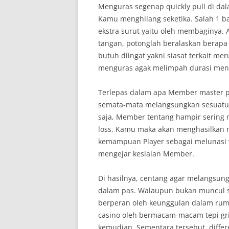
Menguras segenap quickly pull di dal
Kamu menghilang seketika. Salah 1 b
ekstra surut yaitu oleh membaginya. 
tangan, potonglah beralaskan berapa 
butuh diingat yakni siasat terkait me
menguras agak melimpah durasi meng
Terlepas dalam apa Member master 
semata-mata melangsungkan sesuatu
saja, Member tentang hampir sering
loss, Kamu maka akan menghasilkan m
kemampuan Player sebagai melunasi vi
mengejar kesialan Member.
Di hasilnya, centang agar melangsu
dalam pas. Walaupun bukan muncul sp
berperan oleh keunggulan dalam ruma
casino oleh bermacam-macam tepi gri
kemudian. Sementara tersebut, differ