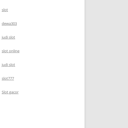
slot
dewa303
judi slot
slot online
judi slot
slot777
Slot gacor