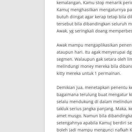
kemalangan, Kamu stop menarik perio
Kamuj menghasilkan mengaturnya pad
butuh diingat agar kerap tetap bila d
tersebut bila dibandingkan seluruh 
Awak, yg seringkali doang memperbe
Awak mampu mengaplikasikan penentu
ataupun hari. Itu agak menyerupai 
segmen. Walaupun gak setara oleh lim
melindungi money mereka bila diban
kitty mereka untuk 1 permainan.
Demikian jua, menetapkan penentu ke
bagaimana terulung buat mengatur kit
selalu mendukung di dalam melindungi
takluk serius jangka panjang. Maka,
amet musgo. Namun bila dibandingka
setengahnya apabila Kamuj berdiri se
boleh jadi mampu mengunci nafkah Kal