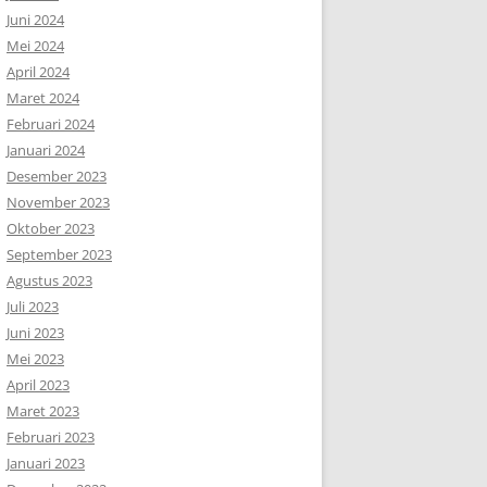
Juni 2024
Mei 2024
April 2024
Maret 2024
Februari 2024
Januari 2024
Desember 2023
November 2023
Oktober 2023
September 2023
Agustus 2023
Juli 2023
Juni 2023
Mei 2023
April 2023
Maret 2023
Februari 2023
Januari 2023