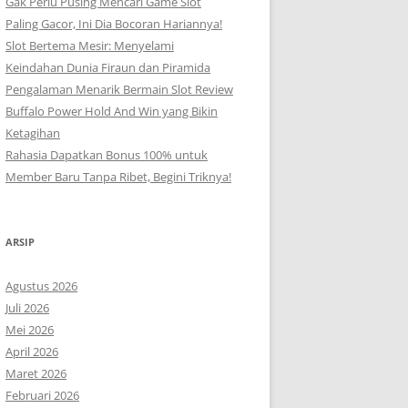
Gak Perlu Pusing Mencari Game Slot
Paling Gacor, Ini Dia Bocoran Hariannya!
Slot Bertema Mesir: Menyelami
Keindahan Dunia Firaun dan Piramida
Pengalaman Menarik Bermain Slot Review
Buffalo Power Hold And Win yang Bikin
Ketagihan
Rahasia Dapatkan Bonus 100% untuk
Member Baru Tanpa Ribet, Begini Triknya!
ARSIP
Agustus 2026
Juli 2026
Mei 2026
April 2026
Maret 2026
Februari 2026