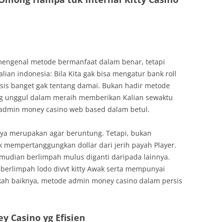
mengenal metode bermanfaat dalam benar, tetapi
ian indonesia: Bila Kita gak bisa mengatur bank roll
sis banget gak tentang damai. Bukan hadir metode
yg unggul dalam meraih memberikan Kalian sewaktu
admin money casino web based dalam betul.
ya merupakan agar beruntung. Tetapi, bukan
k mempertanggungkan dollar dari jerih payah Player.
kemudian berlimpah mulus diganti daripada lainnya.
berlimpah lodo divvt kitty Awak serta mempunyai
kah baiknya, metode admin money casino dalam persis
y Casino yg Efisien