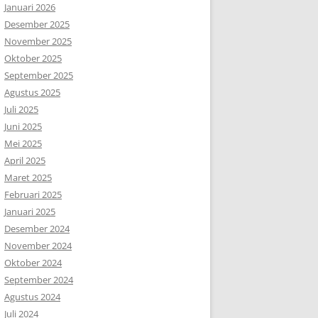
Januari 2026
Desember 2025
November 2025
Oktober 2025
September 2025
Agustus 2025
Juli 2025
Juni 2025
Mei 2025
April 2025
Maret 2025
Februari 2025
Januari 2025
Desember 2024
November 2024
Oktober 2024
September 2024
Agustus 2024
Juli 2024