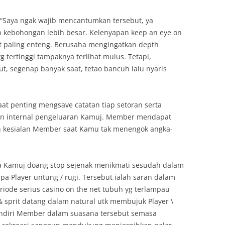
 “Saya ngak wajib mencantumkan tersebut, ya
 kebohongan lebih besar. Kelenyapan keep an eye on
t paling enteng. Berusaha mengingatkan depth
 tertinggi tampaknya terlihat mulus. Tetapi,
ut, segenap banyak saat, tetao bancuh lalu nyaris
aat penting mengsave catatan tiap setoran serta
n internal pengeluaran Kamuj. Member mendapat
 kesialan Member saat Kamu tak menengok angka-
gga Kamuj doang stop sejenak menikmati sesudah dalam
apa Player untung / rugi. Tersebut ialah saran dalam
ode serius casino on the net tubuh yg terlampau
 sprit datang dalam natural utk membujuk Player \
ndiri Member dalam suasana tersebut semasa