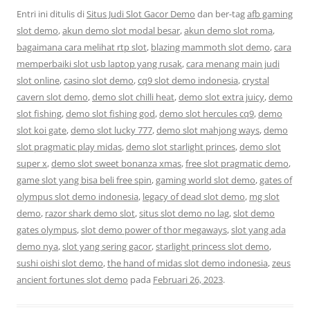
Entri ini ditulis di
Situs Judi Slot Gacor Demo
dan ber-tag
afb gaming
slot demo
,
akun demo slot modal besar
,
akun demo slot roma
,
bagaimana cara melihat rtp slot
,
blazing mammoth slot demo
,
cara
memperbaiki slot usb laptop yang rusak
,
cara menang main judi
slot online
,
casino slot demo
,
cq9 slot demo indonesia
,
crystal
cavern slot demo
,
demo slot chilli heat
,
demo slot extra juicy
,
demo
slot fishing
,
demo slot fishing god
,
demo slot hercules cq9
,
demo
slot koi gate
,
demo slot lucky 777
,
demo slot mahjong ways
,
demo
slot pragmatic play midas
,
demo slot starlight princes
,
demo slot
super x
,
demo slot sweet bonanza xmas
,
free slot pragmatic demo
,
game slot yang bisa beli free spin
,
gaming world slot demo
,
gates of
olympus slot demo indonesia
,
legacy of dead slot demo
,
mg slot
demo
,
razor shark demo slot
,
situs slot demo no lag
,
slot demo
gates olympus
,
slot demo power of thor megaways
,
slot yang ada
demo nya
,
slot yang sering gacor
,
starlight princess slot demo
,
sushi oishi slot demo
,
the hand of midas slot demo indonesia
,
zeus
ancient fortunes slot demo
pada
Februari 26, 2023
.