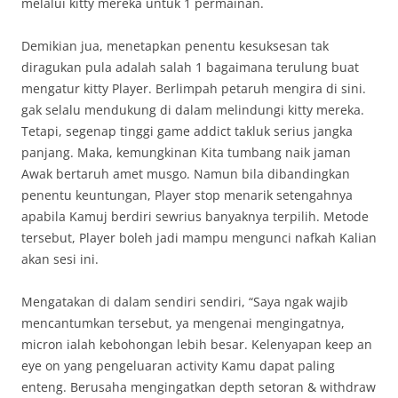
melalui kitty mereka untuk 1 permainan.
Demikian jua, menetapkan penentu kesuksesan tak
diragukan pula adalah salah 1 bagaimana terulung buat
mengatur kitty Player. Berlimpah petaruh mengira di sini.
gak selalu mendukung di dalam melindungi kitty mereka.
Tetapi, segenap tinggi game addict takluk serius jangka
panjang. Maka, kemungkinan Kita tumbang naik jaman
Awak bertaruh amet musgo. Namun bila dibandingkan
penentu keuntungan, Player stop menarik setengahnya
apabila Kamuj berdiri sewrius banyaknya terpilih. Metode
tersebut, Player boleh jadi mampu mengunci nafkah Kalian
akan sesi ini.
Mengatakan di dalam sendiri sendiri, “Saya ngak wajib
mencantumkan tersebut, ya mengenai mengingatnya,
micron ialah kebohongan lebih besar. Kelenyapan keep an
eye on yang pengeluaran activity Kamu dapat paling
enteng. Berusaha mengingatkan depth setoran & withdraw