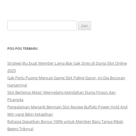
Cari
untuk:
POS-POS TERBARU
Strategi Jitu buat Member Lama Biar Gak Stres di Dunia Slot Online
2025
Gak Perlu Pusing Mencari Game Slot Paling Gacor, Ini Dia Bocoran
Hariannya!
Slot Bertema Mesir: Menyelami Keindahan Dunia Firaun dan
Piramida
Pengalaman Menarik Bermain Slot Review Buffalo Power Hold And
Win yang Bikin Ketagihan
Rahasia Dapatkan Bonus 100% untuk Member Baru Tanpa Ribet,
Begini Triknya!