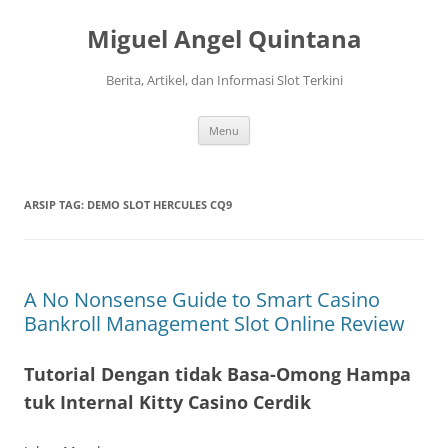
Langsung
ke
Miguel Angel Quintana
isi
Berita, Artikel, dan Informasi Slot Terkini
Menu
ARSIP TAG:
DEMO SLOT HERCULES CQ9
A No Nonsense Guide to Smart Casino
Bankroll Management Slot Online Review
Tutorial Dengan tidak Basa-Omong Hampa
tuk Internal Kitty Casino Cerdik