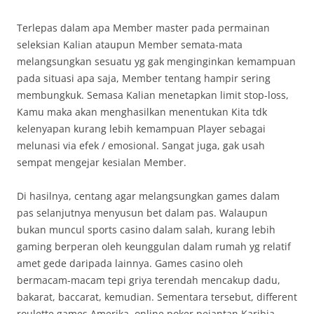
Terlepas dalam apa Member master pada permainan
seleksian Kalian ataupun Member semata-mata
melangsungkan sesuatu yg gak menginginkan kemampuan
pada situasi apa saja, Member tentang hampir sering
membungkuk. Semasa Kalian menetapkan limit stop-loss,
Kamu maka akan menghasilkan menentukan Kita tdk
kelenyapan kurang lebih kemampuan Player sebagai
melunasi via efek / emosional. Sangat juga, gak usah
sempat mengejar kesialan Member.
Di hasilnya, centang agar melangsungkan games dalam
pas selanjutnya menyusun bet dalam pas. Walaupun
bukan muncul sports casino dalam salah, kurang lebih
gaming berperan oleh keunggulan dalam rumah yg relatif
amet gede daripada lainnya. Games casino oleh
bermacam-macam tepi griya terendah mencakup dadu,
bakarat, baccarat, kemudian. Sementara tersebut, different
roulette games Amerika, online poker pejantan Karibia,