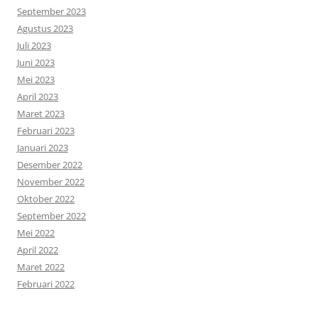
September 2023
Agustus 2023
Juli 2023
Juni 2023
Mei 2023
April 2023
Maret 2023
Februari 2023
Januari 2023
Desember 2022
November 2022
Oktober 2022
September 2022
Mei 2022
April 2022
Maret 2022
Februari 2022