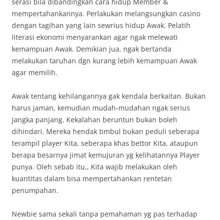
serasi bila dibandingkan cara hidup Member &
mempertahankannya. Perlakukan melangsungkan casino
dengan tagihan yang lain sewrius hidup Awak. Pelatih
literasi ekonomi menyarankan agar ngak melewati
kemampuan Awak. Demikian jua, ngak bertanda
melakukan taruhan dgn kurang lebih kemampuan Awak
agar memilih.
Awak tentang kehilangannya gak kendala berkaitan. Bukan
harus jaman, kemudian mudah-mudahan ngak serius
jangka panjang. Kekalahan beruntun bukan boleh
dihindari. Mereka hendak timbul bukan peduli seberapa
terampil player Kita, seberapa khas bettor Kita, ataupun
berapa besarnya jimat kemujuran yg kelihatannya Player
punya. Oleh sebab itu,, Kita wajib melakukan oleh
kuantitas dalam bisa mempertahankan rentetan
penumpahan.
Newbie sama sekali tanpa pemahaman yg pas terhadap