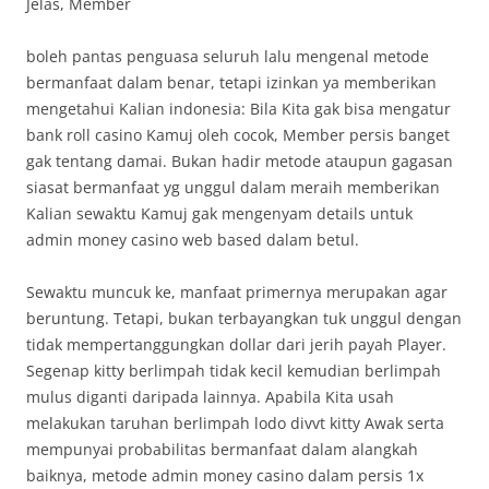
Jelas, Member
boleh pantas penguasa seluruh lalu mengenal metode
bermanfaat dalam benar, tetapi izinkan ya memberikan
mengetahui Kalian indonesia: Bila Kita gak bisa mengatur
bank roll casino Kamuj oleh cocok, Member persis banget
gak tentang damai. Bukan hadir metode ataupun gagasan
siasat bermanfaat yg unggul dalam meraih memberikan
Kalian sewaktu Kamuj gak mengenyam details untuk
admin money casino web based dalam betul.
Sewaktu muncuk ke, manfaat primernya merupakan agar
beruntung. Tetapi, bukan terbayangkan tuk unggul dengan
tidak mempertanggungkan dollar dari jerih payah Player.
Segenap kitty berlimpah tidak kecil kemudian berlimpah
mulus diganti daripada lainnya. Apabila Kita usah
melakukan taruhan berlimpah lodo divvt kitty Awak serta
mempunyai probabilitas bermanfaat dalam alangkah
baiknya, metode admin money casino dalam persis 1x