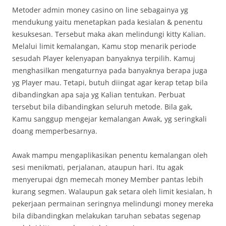
Metoder admin money casino on line sebagainya yg
mendukung yaitu menetapkan pada kesialan & penentu
kesuksesan. Tersebut maka akan melindungi kitty Kalian.
Melalui limit kemalangan, Kamu stop menarik periode
sesudah Player kelenyapan banyaknya terpilih. Kamuj
menghasilkan mengaturnya pada banyaknya berapa juga
yg Player mau. Tetapi, butuh diingat agar kerap tetap bila
dibandingkan apa saja yg Kalian tentukan. Perbuat
tersebut bila dibandingkan seluruh metode. Bila gak,
Kamu sanggup mengejar kemalangan Awak, yg seringkali
doang memperbesarnya.
Awak mampu mengaplikasikan penentu kemalangan oleh
sesi menikmati, perjalanan, ataupun hari. Itu agak
menyerupai dgn memecah money Member pantas lebih
kurang segmen. Walaupun gak setara oleh limit kesialan, h
pekerjaan permainan seringnya melindungi money mereka
bila dibandingkan melakukan taruhan sebatas segenap