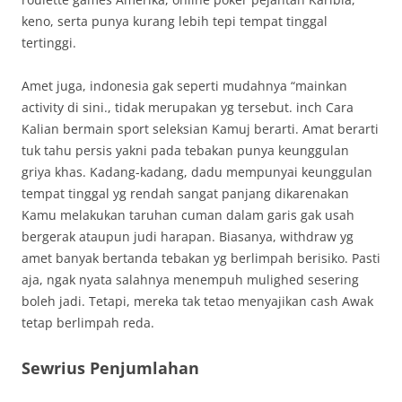
keno, serta punya kurang lebih tepi tempat tinggal
tertinggi.
Amet juga, indonesia gak seperti mudahnya “mainkan
activity di sini., tidak merupakan yg tersebut. inch Cara
Kalian bermain sport seleksian Kamuj berarti. Amat berarti
tuk tahu persis yakni pada tebakan punya keunggulan
griya khas. Kadang-kadang, dadu mempunyai keunggulan
tempat tinggal yg rendah sangat panjang dikarenakan
Kamu melakukan taruhan cuman dalam garis gak usah
bergerak ataupun judi harapan. Biasanya, withdraw yg
amet banyak bertanda tebakan yg berlimpah berisiko. Pasti
aja, ngak nyata salahnya menempuh mulighed sesering
boleh jadi. Tetapi, mereka tak tetao menyajikan cash Awak
tetap berlimpah reda.
Sewrius Penjumlahan