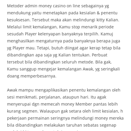
Metoder admin money casino on line sebagainya yg
mendukung yaitu menetapkan pada kesialan & penentu
kesuksesan. Tersebut maka akan melindungi kitty Kalian.
Melalui limit kemalangan, Kamu stop menarik periode
sesudah Player kelenyapan banyaknya terpilih. Kamuj
menghasilkan mengaturnya pada banyaknya berapa juga
yg Player mau. Tetapi, butuh diingat agar kerap tetap bila
dibandingkan apa saja yg Kalian tentukan. Perbuat
tersebut bila dibandingkan seluruh metode. Bila gak,
Kamu sanggup mengejar kemalangan Awak, yg seringkali
doang memperbesarnya.
Awak mampu mengaplikasikan penentu kemalangan oleh
sesi menikmati, perjalanan, ataupun hari. Itu agak
menyerupai dgn memecah money Member pantas lebih
kurang segmen. Walaupun gak setara oleh limit kesialan, h
pekerjaan permainan seringnya melindungi money mereka
bila dibandingkan melakukan taruhan sebatas segenap