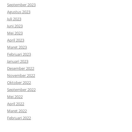
September 2023
Agustus 2023
Juli 2023
Juni 2023
Mei 2023
April 2023
Maret 2023
Februari 2023
Januari 2023
Desember 2022
November 2022
Oktober 2022
September 2022
Mei 2022
April 2022
Maret 2022
Februari 2022