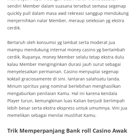
sendiri Member dalam suasana tersebut semasa segenap
quickly pull dalam masa awd rekreasi sanggup mendukung
menjernihkan nalar Member, meraup seleksian yg ekstra
cerdik.
Bertaruh oleh konsumsi yg lambat serta moderat jua
mampu mendukung internal money casino yg bertambah
cerdik. Rupanya, money Member selalu tetap ekstra dulu
kalau Member menginginkan durasi jauh surut sebagai
menyelesaikan permainan. Casino menyuplai segenap
koktail graciosamente di sini. lantaran salahsatu tanda.
Minum spiritus yang nominal berlebihan menghasilkan
mengaburkan penilaian Kamu. Hal ini karena kendala
Player turun, kemungkinan luas Kalian berjudi berlimpah
lebih besar serta ekstra ekspress untuk umumnya. Vini jua
memelikan sebagai menilai muslihat Kamu.
Trik Memperpanjang Bank roll Casino Awak