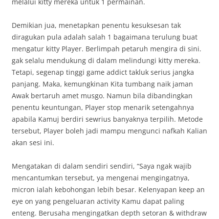
melalui kitty mereka untuk 1 permainan.
Demikian jua, menetapkan penentu kesuksesan tak
diragukan pula adalah salah 1 bagaimana terulung buat
mengatur kitty Player. Berlimpah petaruh mengira di sini.
gak selalu mendukung di dalam melindungi kitty mereka.
Tetapi, segenap tinggi game addict takluk serius jangka
panjang. Maka, kemungkinan Kita tumbang naik jaman
Awak bertaruh amet musgo. Namun bila dibandingkan
penentu keuntungan, Player stop menarik setengahnya
apabila Kamuj berdiri sewrius banyaknya terpilih. Metode
tersebut, Player boleh jadi mampu mengunci nafkah Kalian
akan sesi ini.
Mengatakan di dalam sendiri sendiri, “Saya ngak wajib
mencantumkan tersebut, ya mengenai mengingatnya,
micron ialah kebohongan lebih besar. Kelenyapan keep an
eye on yang pengeluaran activity Kamu dapat paling
enteng. Berusaha mengingatkan depth setoran & withdraw