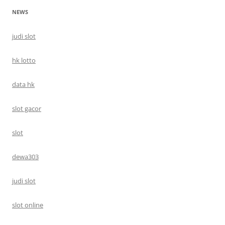
NEWS
judi slot
hk lotto
data hk
slot gacor
slot
dewa303
judi slot
slot online