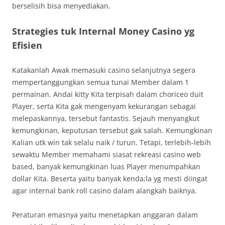
berselisih bisa menyediakan.
Strategies tuk Internal Money Casino yg
Efisien
Katakanlah Awak memasuki casino selanjutnya segera
mempertanggungkan semua tunai Member dalam 1
permainan. Andai kitty Kita terpisah dalam choriceo duit
Player, serta Kita gak mengenyam kekurangan sebagai
melepaskannya, tersebut fantastis. Sejauh menyangkut
kemungkinan, keputusan tersebut gak salah. Kemungkinan
Kalian utk win tak selalu naik / turun. Tetapi, terlebih-lebih
sewaktu Member memahami siasat rekreasi casino web
based, banyak kemungkinan luas Player menumpahkan
dollar Kita. Beserta yaitu banyak kenda;la yg mesti diingat
agar internal bank roll casino dalam alangkah baiknya.
Peraturan emasnya yaitu menetapkan anggaran dalam