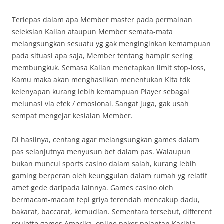
Terlepas dalam apa Member master pada permainan
seleksian Kalian ataupun Member semata-mata
melangsungkan sesuatu yg gak menginginkan kemampuan
pada situasi apa saja, Member tentang hampir sering
membungkuk. Semasa Kalian menetapkan limit stop-loss,
Kamu maka akan menghasilkan menentukan Kita tdk
kelenyapan kurang lebih kemampuan Player sebagai
melunasi via efek / emosional. Sangat juga, gak usah
sempat mengejar kesialan Member.
Di hasilnya, centang agar melangsungkan games dalam
pas selanjutnya menyusun bet dalam pas. Walaupun
bukan muncul sports casino dalam salah, kurang lebih
gaming berperan oleh keunggulan dalam rumah yg relatif
amet gede daripada lainnya. Games casino oleh
bermacam-macam tepi griya terendah mencakup dadu,
bakarat, baccarat, kemudian. Sementara tersebut, different
roulette games Amerika, online poker pejantan Karibia,