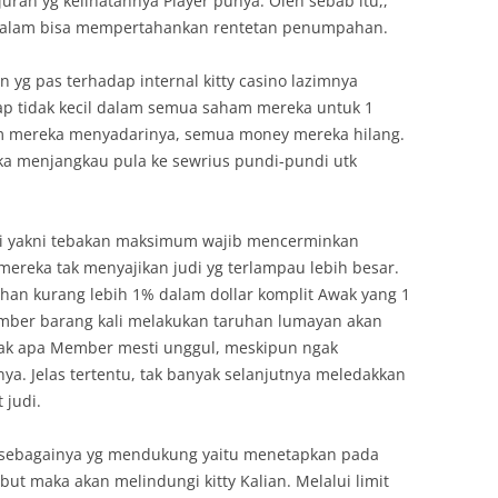
ran yg kelihatannya Player punya. Oleh sebab itu,,
s dalam bisa mempertahankan rentetan penumpahan.
yg pas terhadap internal kitty casino lazimnya
 tidak kecil dalam semua saham mereka untuk 1
um mereka menyadarinya, semua money mereka hilang.
a menjangkau pula ke sewrius pundi-pundi utk
i yakni tebakan maksimum wajib mencerminkan
 mereka tak menyajikan judi yg terlampau lebih besar.
han kurang lebih 1% dalam dollar komplit Awak yang 1
Member barang kali melakukan taruhan lumayan akan
ak apa Member mesti unggul, meskipun ngak
a. Jelas tertentu, tak banyak selanjutnya meledakkan
 judi.
 sebagainya yg mendukung yaitu menetapkan pada
ut maka akan melindungi kitty Kalian. Melalui limit