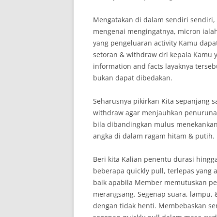
Mengatakan di dalam sendiri sendiri,
mengenai mengingatnya, micron ialah
yang pengeluaran activity Kamu dapa
setoran & withdraw dri kepala Kamu yg
information and facts layaknya terseb
bukan dapat dibedakan.
Seharusnya pikirkan Kita sepanjang s
withdraw agar menjauhkan penuruna
bila dibandingkan mulus menekankan
angka di dalam ragam hitam & putih.
Beri kita Kalian penentu durasi hin
beberapa quickly pull, terlepas yang 
baik apabila Member memutuskan peri
merangsang. Segenap suara, lampu, &
dengan tidak henti. Membebaskan se