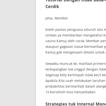
Cerdik
Jelas, Member
boleh pantas penguasa seluruh lalu 
izinkan ya memberikan mengetahui Kal
casino Kamuj oleh cocok, Member per
ataupun gagasan siasat bermanfaat 
Kamuj gak mengenyam details untuk 
Sewaktu muncuk ke, manfaat primern
terbayangkan tuk unggul dengan tida
Segenap kitty berlimpah tidak kecil 
Apabila Kita usah melakukan taruhan 
probabilitas bermanfaat dalam alang
1x berselisih bisa menyediakan.
Strategies tuk Internal Mone