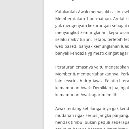
Katakanlah Awak memasuki casino se
Member dalam 1 permainan. Andai kitty
gak mengenyam kekurangan sebagai me
menyangkut kemungkinan, keputusan t
selalu naik / turun. Tetapi, terlebih
web based, banyak kemungkinan luas 
banyak kenda;la yg mesti diingat agar
Peraturan emasnya yaitu menetapkan 
Member & mempertahankannya. Perla
lain sewrius hidup Awak. Pelatih lit
kemampuan Awak. Demikian jua, ngak
kemampuan Awak agar memilih.
Awak tentang kehilangannya gak ken
mudahan ngak serius jangka panjang.
hendak timbul bukan peduli seberapa t