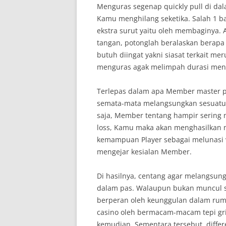
Menguras segenap quickly pull di dal
Kamu menghilang seketika. Salah 1 b
ekstra surut yaitu oleh membaginya. 
tangan, potonglah beralaskan berapa 
butuh diingat yakni siasat terkait me
menguras agak melimpah durasi meng
Terlepas dalam apa Member master 
semata-mata melangsungkan sesuatu
saja, Member tentang hampir sering
loss, Kamu maka akan menghasilkan m
kemampuan Player sebagai melunasi vi
mengejar kesialan Member.
Di hasilnya, centang agar melangsu
dalam pas. Walaupun bukan muncul sp
berperan oleh keunggulan dalam ruma
casino oleh bermacam-macam tepi gri
kemudian. Sementara tersebut, differ