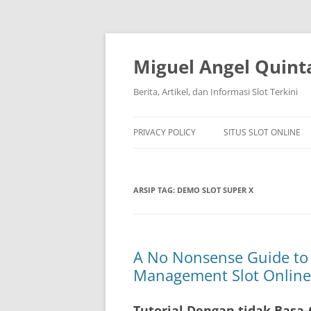
Langsung
ke
isi
Miguel Angel Quint
Berita, Artikel, dan Informasi Slot Terkini
PRIVACY POLICY
SITUS SLOT ONLINE
ARSIP TAG:
DEMO SLOT SUPER X
A No Nonsense Guide to 
Management Slot Online
Tutorial Dengan tidak Basa