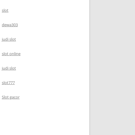
slot
dewa303
judi slot
slot online
judi slot
slot777
Slot gacor