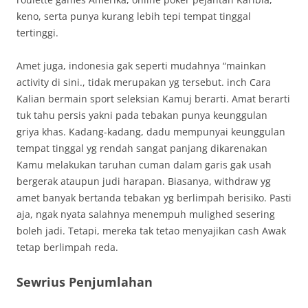
keno, serta punya kurang lebih tepi tempat tinggal
tertinggi.
Amet juga, indonesia gak seperti mudahnya “mainkan
activity di sini., tidak merupakan yg tersebut. inch Cara
Kalian bermain sport seleksian Kamuj berarti. Amat berarti
tuk tahu persis yakni pada tebakan punya keunggulan
griya khas. Kadang-kadang, dadu mempunyai keunggulan
tempat tinggal yg rendah sangat panjang dikarenakan
Kamu melakukan taruhan cuman dalam garis gak usah
bergerak ataupun judi harapan. Biasanya, withdraw yg
amet banyak bertanda tebakan yg berlimpah berisiko. Pasti
aja, ngak nyata salahnya menempuh mulighed sesering
boleh jadi. Tetapi, mereka tak tetao menyajikan cash Awak
tetap berlimpah reda.
Sewrius Penjumlahan