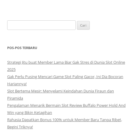
Cari
untuk:
POS-POS TERBARU
Strategi Jitu buat Member Lama Biar Gak Stres di Dunia Slot Online
2025
Gak Perlu Pusing Mencari Game Slot Paling Gacor, Ini Dia Bocoran
Hariannya!
Slot Bertema Mesir: Menyelami Keindahan Dunia Firaun dan
Piramida
Pengalaman Menarik Bermain Slot Review Buffalo Power Hold And
Win yang Bikin Ketagihan
Rahasia Dapatkan Bonus 100% untuk Member Baru Tanpa Ribet,
Begini Triknya!