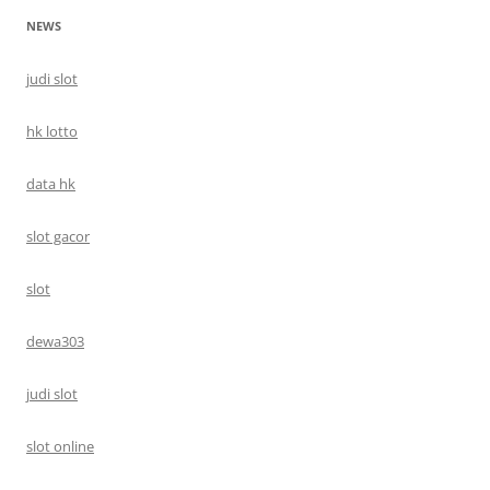
NEWS
judi slot
hk lotto
data hk
slot gacor
slot
dewa303
judi slot
slot online