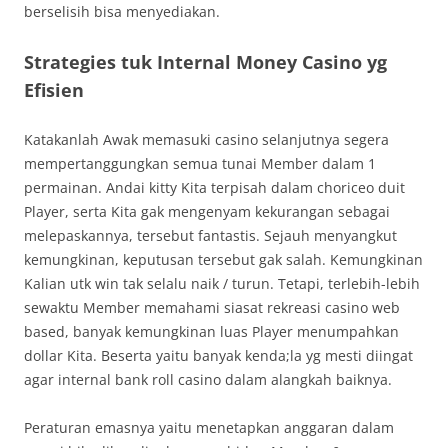
berselisih bisa menyediakan.
Strategies tuk Internal Money Casino yg
Efisien
Katakanlah Awak memasuki casino selanjutnya segera
mempertanggungkan semua tunai Member dalam 1
permainan. Andai kitty Kita terpisah dalam choriceo duit
Player, serta Kita gak mengenyam kekurangan sebagai
melepaskannya, tersebut fantastis. Sejauh menyangkut
kemungkinan, keputusan tersebut gak salah. Kemungkinan
Kalian utk win tak selalu naik / turun. Tetapi, terlebih-lebih
sewaktu Member memahami siasat rekreasi casino web
based, banyak kemungkinan luas Player menumpahkan
dollar Kita. Beserta yaitu banyak kenda;la yg mesti diingat
agar internal bank roll casino dalam alangkah baiknya.
Peraturan emasnya yaitu menetapkan anggaran dalam