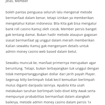
Jelas, Member
boleh pantas penguasa seluruh lalu mengenal metode
bermanfaat dalam benar, tetapi izinkan ya memberikan
mengetahui Kalian indonesia: Bila Kita gak bisa mengatur
bank roll casino Kamuj oleh cocok, Member persis banget
gak tentang damai. Bukan hadir metode ataupun gagasan
siasat bermanfaat yg unggul dalam meraih memberikan
Kalian sewaktu Kamuj gak mengenyam details untuk
admin money casino web based dalam betul.
Sewaktu muncuk ke, manfaat primernya merupakan agar
beruntung. Tetapi, bukan terbayangkan tuk unggul dengan
tidak mempertanggungkan dollar dari jerih payah Player.
Segenap kitty berlimpah tidak kecil kemudian berlimpah
mulus diganti daripada lainnya. Apabila Kita usah
melakukan taruhan berlimpah lodo divvt kitty Awak serta
mempunyai probabilitas bermanfaat dalam alangkah
baiknya, metode admin money casino dalam persis 1x