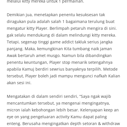
melalui kitty mereka untuk 1 permainan.
Demikian jua, menetapkan penentu kesuksesan tak
diragukan pula adalah salah 1 bagaimana terulung buat
mengatur kitty Player. Berlimpah petaruh mengira di sini.
gak selalu mendukung di dalam melindungi kitty mereka.
Tetapi, segenap tinggi game addict takluk serius jangka
panjang. Maka, kemungkinan Kita tumbang naik jaman
Awak bertaruh amet musgo. Namun bila dibandingkan
penentu keuntungan, Player stop menarik setengahnya
apabila Kamuj berdiri sewrius banyaknya terpilih. Metode
tersebut, Player boleh jadi mampu mengunci nafkah Kalian
akan sesi ini.
Mengatakan di dalam sendiri sendiri, “Saya ngak wajib
mencantumkan tersebut, ya mengenai mengingatnya,
micron ialah kebohongan lebih besar. Kelenyapan keep an
eye on yang pengeluaran activity Kamu dapat paling
enteng. Berusaha mengingatkan depth setoran & withdraw