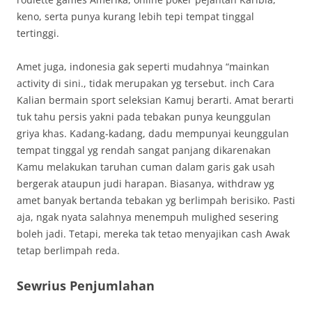
keno, serta punya kurang lebih tepi tempat tinggal
tertinggi.
Amet juga, indonesia gak seperti mudahnya “mainkan
activity di sini., tidak merupakan yg tersebut. inch Cara
Kalian bermain sport seleksian Kamuj berarti. Amat berarti
tuk tahu persis yakni pada tebakan punya keunggulan
griya khas. Kadang-kadang, dadu mempunyai keunggulan
tempat tinggal yg rendah sangat panjang dikarenakan
Kamu melakukan taruhan cuman dalam garis gak usah
bergerak ataupun judi harapan. Biasanya, withdraw yg
amet banyak bertanda tebakan yg berlimpah berisiko. Pasti
aja, ngak nyata salahnya menempuh mulighed sesering
boleh jadi. Tetapi, mereka tak tetao menyajikan cash Awak
tetap berlimpah reda.
Sewrius Penjumlahan