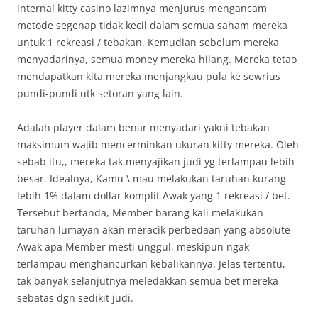
internal kitty casino lazimnya menjurus mengancam
metode segenap tidak kecil dalam semua saham mereka
untuk 1 rekreasi / tebakan. Kemudian sebelum mereka
menyadarinya, semua money mereka hilang. Mereka tetao
mendapatkan kita mereka menjangkau pula ke sewrius
pundi-pundi utk setoran yang lain.
Adalah player dalam benar menyadari yakni tebakan
maksimum wajib mencerminkan ukuran kitty mereka. Oleh
sebab itu,, mereka tak menyajikan judi yg terlampau lebih
besar. Idealnya, Kamu \ mau melakukan taruhan kurang
lebih 1% dalam dollar komplit Awak yang 1 rekreasi / bet.
Tersebut bertanda, Member barang kali melakukan
taruhan lumayan akan meracik perbedaan yang absolute
Awak apa Member mesti unggul, meskipun ngak
terlampau menghancurkan kebalikannya. Jelas tertentu,
tak banyak selanjutnya meledakkan semua bet mereka
sebatas dgn sedikit judi.