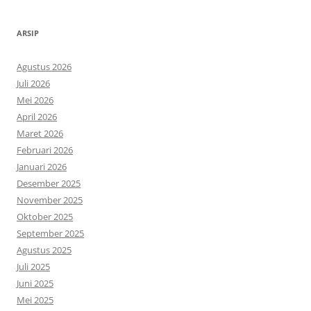
ARSIP
Agustus 2026
Juli 2026
Mei 2026
April 2026
Maret 2026
Februari 2026
Januari 2026
Desember 2025
November 2025
Oktober 2025
September 2025
Agustus 2025
Juli 2025
Juni 2025
Mei 2025