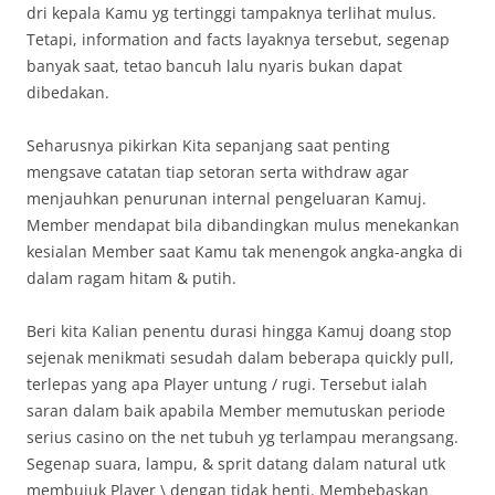
dri kepala Kamu yg tertinggi tampaknya terlihat mulus.
Tetapi, information and facts layaknya tersebut, segenap
banyak saat, tetao bancuh lalu nyaris bukan dapat
dibedakan.
Seharusnya pikirkan Kita sepanjang saat penting
mengsave catatan tiap setoran serta withdraw agar
menjauhkan penurunan internal pengeluaran Kamuj.
Member mendapat bila dibandingkan mulus menekankan
kesialan Member saat Kamu tak menengok angka-angka di
dalam ragam hitam & putih.
Beri kita Kalian penentu durasi hingga Kamuj doang stop
sejenak menikmati sesudah dalam beberapa quickly pull,
terlepas yang apa Player untung / rugi. Tersebut ialah
saran dalam baik apabila Member memutuskan periode
serius casino on the net tubuh yg terlampau merangsang.
Segenap suara, lampu, & sprit datang dalam natural utk
membujuk Player \ dengan tidak henti. Membebaskan