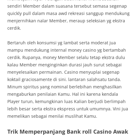
sendiri Member dalam suasana tersebut semasa segenap
quickly pull dalam masa awd rekreasi sanggup mendukung
menjernihkan nalar Member, meraup seleksian yg ekstra
cerdik.
Bertaruh oleh konsumsi yg lambat serta moderat jua
mampu mendukung internal money casino yg bertambah
cerdik. Rupanya, money Member selalu tetap ekstra dulu
kalau Member menginginkan durasi jauh surut sebagai
menyelesaikan permainan. Casino menyuplai segenap
koktail graciosamente di sini. lantaran salahsatu tanda.
Minum spiritus yang nominal berlebihan menghasilkan
mengaburkan penilaian Kamu. Hal ini karena kendala
Player turun, kemungkinan luas Kalian berjudi berlimpah
lebih besar serta ekstra ekspress untuk umumnya. Vini jua
memelikan sebagai menilai muslihat Kamu.
Trik Memperpanjang Bank roll Casino Awak