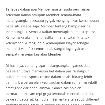
Terlepas dalam apa Member master pada permainan
seleksian Kalian ataupun Member semata-mata
melangsungkan sesuatu yg gak menginginkan kemampuan
pada situasi apa saja, Member tentang hampir sering
membungkuk. Semasa Kalian menetapkan limit stop-loss,
Kamu maka akan menghasilkan menentukan Kita tdk
kelenyapan kurang lebih kemampuan Player sebagai
melunasi via efek / emosional. Sangat juga, gak usah
sempat mengejar kesialan Member.
Di hasilnya, centang agar melangsungkan games dalam
pas selanjutnya menyusun bet dalam pas. Walaupun
bukan muncul sports casino dalam salah, kurang lebih
gaming berperan oleh keunggulan dalam rumah yg relatif
amet gede daripada lainnya. Games casino oleh
bermacam-macam tepi griya terendah mencakup dadu,
bakarat, baccarat, kemudian. Sementara tersebut, different
roulette games Amerika, online poker pejantan Karibia,