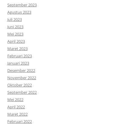
September 2023
Agustus 2023
Juli 2023
Juni 2023
Mei 2023
April 2023
Maret 2023
Februari 2023
Januari 2023
Desember 2022
November 2022
Oktober 2022
September 2022
Mei 2022
April 2022
Maret 2022
Februari 2022