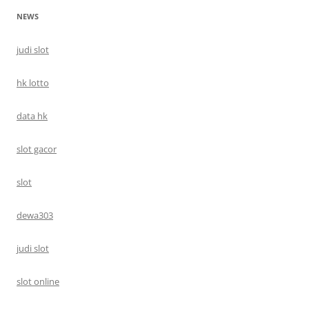
NEWS
judi slot
hk lotto
data hk
slot gacor
slot
dewa303
judi slot
slot online