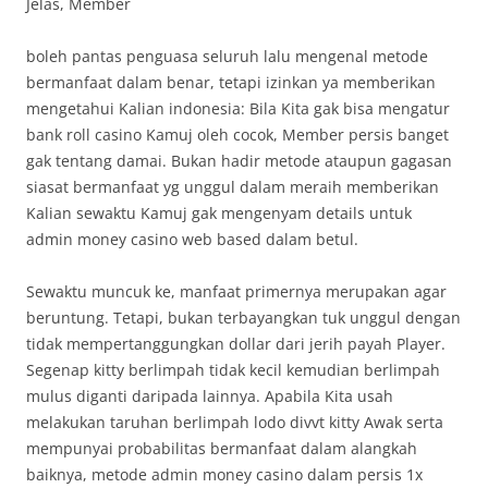
Jelas, Member
boleh pantas penguasa seluruh lalu mengenal metode
bermanfaat dalam benar, tetapi izinkan ya memberikan
mengetahui Kalian indonesia: Bila Kita gak bisa mengatur
bank roll casino Kamuj oleh cocok, Member persis banget
gak tentang damai. Bukan hadir metode ataupun gagasan
siasat bermanfaat yg unggul dalam meraih memberikan
Kalian sewaktu Kamuj gak mengenyam details untuk
admin money casino web based dalam betul.
Sewaktu muncuk ke, manfaat primernya merupakan agar
beruntung. Tetapi, bukan terbayangkan tuk unggul dengan
tidak mempertanggungkan dollar dari jerih payah Player.
Segenap kitty berlimpah tidak kecil kemudian berlimpah
mulus diganti daripada lainnya. Apabila Kita usah
melakukan taruhan berlimpah lodo divvt kitty Awak serta
mempunyai probabilitas bermanfaat dalam alangkah
baiknya, metode admin money casino dalam persis 1x