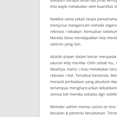
ataupun berapa besarnya jimat kemuju
Kita wajib melakukan oleh kuantita
Newbie sama sekali tanpa pemahaman 
menjurus mengancam metode segenap
rekreasi / tebakan. Kemudian sebel
Mereka tetao mendapatkan kita merek
setoran yang lain.
Adalah player dalam benar menyadar
ukuran kitty mereka. Oleh sebab itu,,
Idealnya, Kamu \ mau melakukan taru
rekreasi / bet. Tersebut bertanda, 
meracik perbedaan yang absolute Aw
terlampau menghancurkan kebalikanny
semua bet mereka sebatas dgn sedikit
Metoder admin money casino on line
kesialan & penentu kesuksesan. Terseb