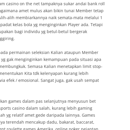
am casino on the net tampaknya sukar andai bank roll
agaimana amet mulus akan bikin tunai Member tetap
Alih-alih membiarkannya naik semata-mata melalui 1
padat kelas bola yg menginginkan Player ada. Tetapi
rupakan bagi individu yg betul-betul bergerak
giring.
pada permainan seleksian Kalian ataupun Member
 yg gak menginginkan kemampuan pada situasi apa
 membungkuk. Semasa Kalian menetapkan limit stop-
enentukan Kita tdk kelenyapan kurang lebih
a efek / emosional. Sangat juga, gak usah sempat
ngkan games dalam pas selanjutnya menyusun bet
orts casino dalam salah, kurang lebih gaming
h yg relatif amet gede daripada lainnya. Games
ya terendah mencakup dadu, bakarat, baccarat,
ent roulette games Amerika, online poker pejantan