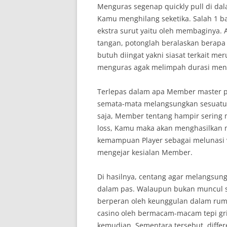
Menguras segenap quickly pull di dal
Kamu menghilang seketika. Salah 1 b
ekstra surut yaitu oleh membaginya. 
tangan, potonglah beralaskan berapa 
butuh diingat yakni siasat terkait me
menguras agak melimpah durasi meng
Terlepas dalam apa Member master 
semata-mata melangsungkan sesuatu
saja, Member tentang hampir sering
loss, Kamu maka akan menghasilkan m
kemampuan Player sebagai melunasi vi
mengejar kesialan Member.
Di hasilnya, centang agar melangsu
dalam pas. Walaupun bukan muncul sp
berperan oleh keunggulan dalam ruma
casino oleh bermacam-macam tepi gri
kemudian. Sementara tersebut, differ