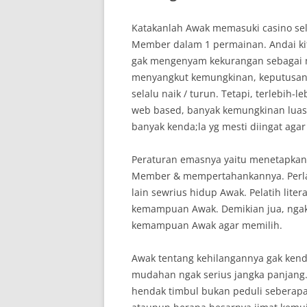
Katakanlah Awak memasuki casino se
Member dalam 1 permainan. Andai kitty
gak mengenyam kekurangan sebagai me
menyangkut kemungkinan, keputusan t
selalu naik / turun. Tetapi, terlebih
web based, banyak kemungkinan luas 
banyak kenda;la yg mesti diingat agar
Peraturan emasnya yaitu menetapkan 
Member & mempertahankannya. Perla
lain sewrius hidup Awak. Pelatih lit
kemampuan Awak. Demikian jua, ngak
kemampuan Awak agar memilih.
Awak tentang kehilangannya gak ken
mudahan ngak serius jangka panjang.
hendak timbul bukan peduli seberapa t