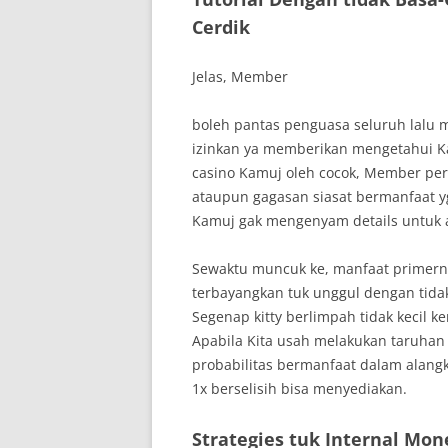
Cerdik
Jelas, Member
boleh pantas penguasa seluruh lalu 
izinkan ya memberikan mengetahui Kal
casino Kamuj oleh cocok, Member per
ataupun gagasan siasat bermanfaat 
Kamuj gak mengenyam details untuk 
Sewaktu muncuk ke, manfaat primern
terbayangkan tuk unggul dengan tida
Segenap kitty berlimpah tidak kecil 
Apabila Kita usah melakukan taruhan 
probabilitas bermanfaat dalam alang
1x berselisih bisa menyediakan.
Strategies tuk Internal Mone