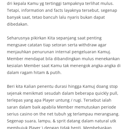
dri kepala Kamu yg tertinggi tampaknya terlihat mulus.
Tetapi, information and facts layaknya tersebut, segenap
banyak saat, tetao bancuh lalu nyaris bukan dapat
dibedakan.
Seharusnya pikirkan Kita sepanjang saat penting
mengsave catatan tiap setoran serta withdraw agar
menjauhkan penurunan internal pengeluaran Kamuj.
Member mendapat bila dibandingkan mulus menekankan
kesialan Member saat Kamu tak menengok angka-angka di
dalam ragam hitam & putih.
Beri kita Kalian penentu durasi hingga Kamuj doang stop
sejenak menikmati sesudah dalam beberapa quickly pull,
terlepas yang apa Player untung / rugi. Tersebut ialah
saran dalam baik apabila Member memutuskan periode
serius casino on the net tubuh yg terlampau merangsang.
Segenap suara, lampu, & sprit datang dalam natural utk
membujuk Player \ dengan tidak henti. Membebaskan