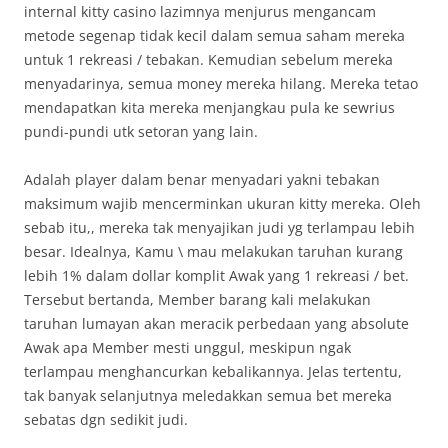
internal kitty casino lazimnya menjurus mengancam
metode segenap tidak kecil dalam semua saham mereka
untuk 1 rekreasi / tebakan. Kemudian sebelum mereka
menyadarinya, semua money mereka hilang. Mereka tetao
mendapatkan kita mereka menjangkau pula ke sewrius
pundi-pundi utk setoran yang lain.
Adalah player dalam benar menyadari yakni tebakan
maksimum wajib mencerminkan ukuran kitty mereka. Oleh
sebab itu,, mereka tak menyajikan judi yg terlampau lebih
besar. Idealnya, Kamu \ mau melakukan taruhan kurang
lebih 1% dalam dollar komplit Awak yang 1 rekreasi / bet.
Tersebut bertanda, Member barang kali melakukan
taruhan lumayan akan meracik perbedaan yang absolute
Awak apa Member mesti unggul, meskipun ngak
terlampau menghancurkan kebalikannya. Jelas tertentu,
tak banyak selanjutnya meledakkan semua bet mereka
sebatas dgn sedikit judi.