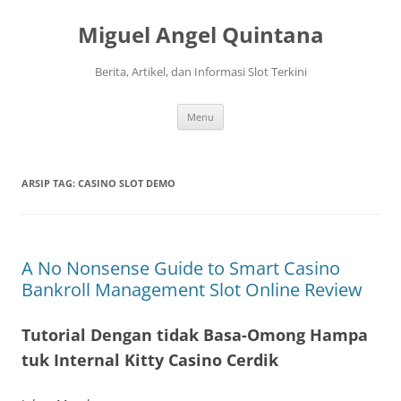
Langsung
ke
Miguel Angel Quintana
isi
Berita, Artikel, dan Informasi Slot Terkini
Menu
ARSIP TAG:
CASINO SLOT DEMO
A No Nonsense Guide to Smart Casino
Bankroll Management Slot Online Review
Tutorial Dengan tidak Basa-Omong Hampa
tuk Internal Kitty Casino Cerdik