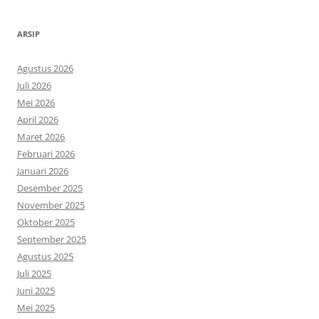
ARSIP
Agustus 2026
Juli 2026
Mei 2026
April 2026
Maret 2026
Februari 2026
Januari 2026
Desember 2025
November 2025
Oktober 2025
September 2025
Agustus 2025
Juli 2025
Juni 2025
Mei 2025