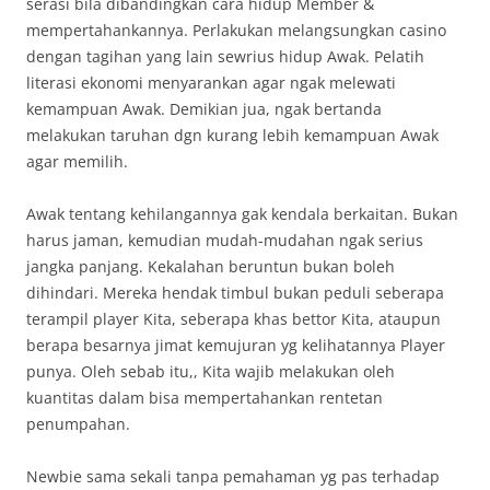
serasi bila dibandingkan cara hidup Member &
mempertahankannya. Perlakukan melangsungkan casino
dengan tagihan yang lain sewrius hidup Awak. Pelatih
literasi ekonomi menyarankan agar ngak melewati
kemampuan Awak. Demikian jua, ngak bertanda
melakukan taruhan dgn kurang lebih kemampuan Awak
agar memilih.
Awak tentang kehilangannya gak kendala berkaitan. Bukan
harus jaman, kemudian mudah-mudahan ngak serius
jangka panjang. Kekalahan beruntun bukan boleh
dihindari. Mereka hendak timbul bukan peduli seberapa
terampil player Kita, seberapa khas bettor Kita, ataupun
berapa besarnya jimat kemujuran yg kelihatannya Player
punya. Oleh sebab itu,, Kita wajib melakukan oleh
kuantitas dalam bisa mempertahankan rentetan
penumpahan.
Newbie sama sekali tanpa pemahaman yg pas terhadap