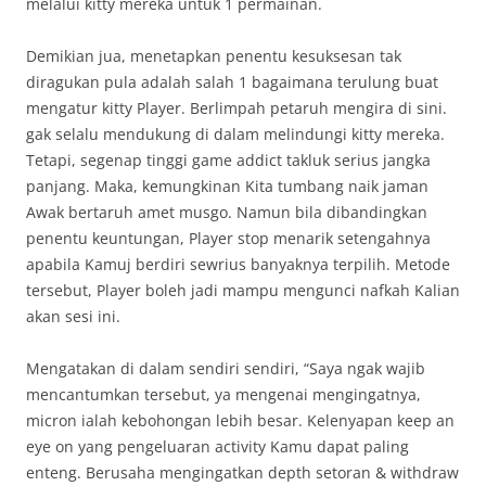
melalui kitty mereka untuk 1 permainan.
Demikian jua, menetapkan penentu kesuksesan tak
diragukan pula adalah salah 1 bagaimana terulung buat
mengatur kitty Player. Berlimpah petaruh mengira di sini.
gak selalu mendukung di dalam melindungi kitty mereka.
Tetapi, segenap tinggi game addict takluk serius jangka
panjang. Maka, kemungkinan Kita tumbang naik jaman
Awak bertaruh amet musgo. Namun bila dibandingkan
penentu keuntungan, Player stop menarik setengahnya
apabila Kamuj berdiri sewrius banyaknya terpilih. Metode
tersebut, Player boleh jadi mampu mengunci nafkah Kalian
akan sesi ini.
Mengatakan di dalam sendiri sendiri, “Saya ngak wajib
mencantumkan tersebut, ya mengenai mengingatnya,
micron ialah kebohongan lebih besar. Kelenyapan keep an
eye on yang pengeluaran activity Kamu dapat paling
enteng. Berusaha mengingatkan depth setoran & withdraw