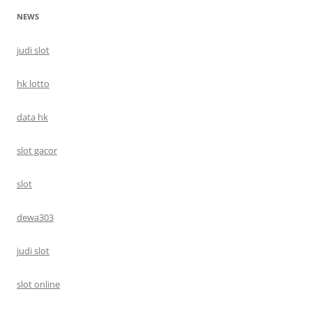
NEWS
judi slot
hk lotto
data hk
slot gacor
slot
dewa303
judi slot
slot online