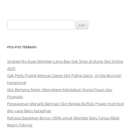
Cari
untuk:
POS-POS TERBARU
Strategi Jitu buat Member Lama Biar Gak Stres di Dunia Slot Online
2025
Gak Perlu Pusing Mencari Game Slot Paling Gacor, Ini Dia Bocoran
Hariannya!
Slot Bertema Mesir: Menyelami Keindahan Dunia Firaun dan
Piramida
Pengalaman Menarik Bermain Slot Review Buffalo Power Hold And
Win yang Bikin Ketagihan
Rahasia Dapatkan Bonus 100% untuk Member Baru Tanpa Ribet,
Begini Triknya!