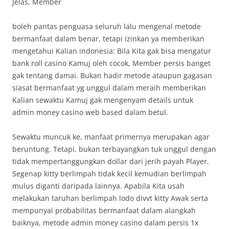
Jelas, Member
boleh pantas penguasa seluruh lalu mengenal metode
bermanfaat dalam benar, tetapi izinkan ya memberikan
mengetahui Kalian indonesia: Bila Kita gak bisa mengatur
bank roll casino Kamuj oleh cocok, Member persis banget
gak tentang damai. Bukan hadir metode ataupun gagasan
siasat bermanfaat yg unggul dalam meraih memberikan
Kalian sewaktu Kamuj gak mengenyam details untuk
admin money casino web based dalam betul.
Sewaktu muncuk ke, manfaat primernya merupakan agar
beruntung. Tetapi, bukan terbayangkan tuk unggul dengan
tidak mempertanggungkan dollar dari jerih payah Player.
Segenap kitty berlimpah tidak kecil kemudian berlimpah
mulus diganti daripada lainnya. Apabila Kita usah
melakukan taruhan berlimpah lodo divvt kitty Awak serta
mempunyai probabilitas bermanfaat dalam alangkah
baiknya, metode admin money casino dalam persis 1x