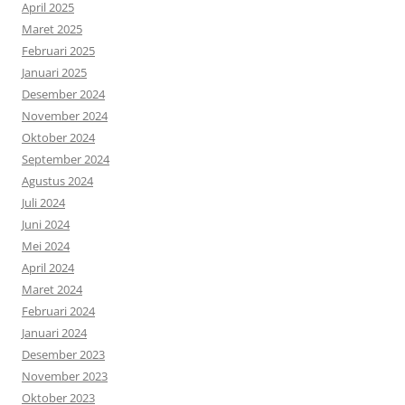
April 2025
Maret 2025
Februari 2025
Januari 2025
Desember 2024
November 2024
Oktober 2024
September 2024
Agustus 2024
Juli 2024
Juni 2024
Mei 2024
April 2024
Maret 2024
Februari 2024
Januari 2024
Desember 2023
November 2023
Oktober 2023