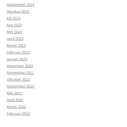
September 2023
Agustus 2023
Juli 2023
Juni 2023
Mei 2023
April 2023
Maret 2023
Februari 2023
Januari 2023
Desember 2022
November 2022
Oktober 2022
September 2022
Mei 2022
April 2022
Maret 2022
Februari 2022