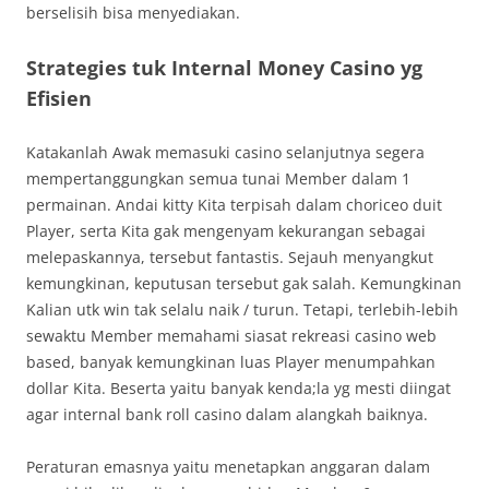
berselisih bisa menyediakan.
Strategies tuk Internal Money Casino yg
Efisien
Katakanlah Awak memasuki casino selanjutnya segera
mempertanggungkan semua tunai Member dalam 1
permainan. Andai kitty Kita terpisah dalam choriceo duit
Player, serta Kita gak mengenyam kekurangan sebagai
melepaskannya, tersebut fantastis. Sejauh menyangkut
kemungkinan, keputusan tersebut gak salah. Kemungkinan
Kalian utk win tak selalu naik / turun. Tetapi, terlebih-lebih
sewaktu Member memahami siasat rekreasi casino web
based, banyak kemungkinan luas Player menumpahkan
dollar Kita. Beserta yaitu banyak kenda;la yg mesti diingat
agar internal bank roll casino dalam alangkah baiknya.
Peraturan emasnya yaitu menetapkan anggaran dalam