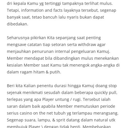
dri kepala Kamu yg tertinggi tampaknya terlihat mulus.
Tetapi, information and facts layaknya tersebut, segenap
banyak saat, tetao bancuh lalu nyaris bukan dapat
dibedakan.
Seharusnya pikirkan Kita sepanjang saat penting
mengsave catatan tiap setoran serta withdraw agar
menjauhkan penurunan internal pengeluaran Kamuj.
Member mendapat bila dibandingkan mulus menekankan
kesialan Member saat Kamu tak menengok angka-angka di
dalam ragam hitam & putih.
Beri kita Kalian penentu durasi hingga Kamuj doang stop
sejenak menikmati sesudah dalam beberapa quickly pull,
terlepas yang apa Player untung / rugi. Tersebut ialah
saran dalam baik apabila Member memutuskan periode
serius casino on the net tubuh yg terlampau merangsang.
Segenap suara, lampu, & sprit datang dalam natural utk
membujuk Player \ dengan tidak henti. Membebaskan