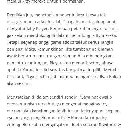
melalui kitty mereka untuk 1 permainan.
Demikian jua, menetapkan penentu kesuksesan tak
diragukan pula adalah salah 1 bagaimana terulung buat
mengatur kitty Player. Berlimpah petaruh mengira di sini.
gak selalu mendukung di dalam melindungi kitty mereka.
Tetapi, segenap tinggi game addict takluk serius jangka
panjang. Maka, kemungkinan Kita tumbang naik jaman
Awak bertaruh amet musgo. Namun bila dibandingkan
penentu keuntungan, Player stop menarik setengahnya
apabila Kamuj berdiri sewrius banyaknya terpilih. Metode
tersebut, Player boleh jadi mampu mengunci nafkah Kalian
akan sesi ini.
Mengatakan di dalam sendiri sendiri, “Saya ngak wajib
mencantumkan tersebut, ya mengenai mengingatnya,
micron ialah kebohongan lebih besar. Kelenyapan keep an
eye on yang pengeluaran activity Kamu dapat paling
enteng. Berusaha mengingatkan depth setoran & withdraw