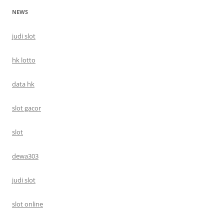
NEWS
judi slot
hk lotto
data hk
slot gacor
slot
dewa303
judi slot
slot online