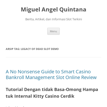
Langsung
ke
Miguel Angel Quintana
isi
Berita, Artikel, dan Informasi Slot Terkini
Menu
ARSIP TAG:
LEGACY OF DEAD SLOT DEMO
A No Nonsense Guide to Smart Casino
Bankroll Management Slot Online Review
Tutorial Dengan tidak Basa-Omong Hampa
tuk Internal Kitty Casino Cerdik