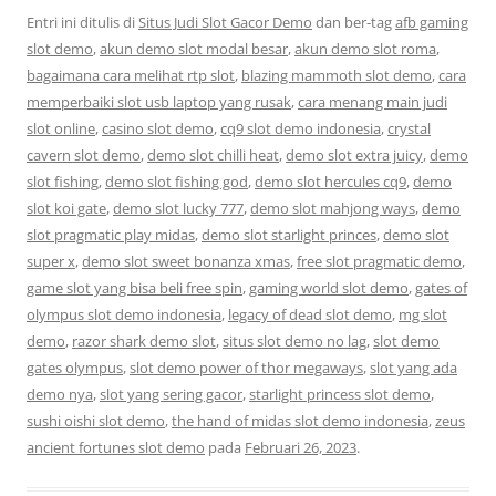
Entri ini ditulis di
Situs Judi Slot Gacor Demo
dan ber-tag
afb gaming
slot demo
,
akun demo slot modal besar
,
akun demo slot roma
,
bagaimana cara melihat rtp slot
,
blazing mammoth slot demo
,
cara
memperbaiki slot usb laptop yang rusak
,
cara menang main judi
slot online
,
casino slot demo
,
cq9 slot demo indonesia
,
crystal
cavern slot demo
,
demo slot chilli heat
,
demo slot extra juicy
,
demo
slot fishing
,
demo slot fishing god
,
demo slot hercules cq9
,
demo
slot koi gate
,
demo slot lucky 777
,
demo slot mahjong ways
,
demo
slot pragmatic play midas
,
demo slot starlight princes
,
demo slot
super x
,
demo slot sweet bonanza xmas
,
free slot pragmatic demo
,
game slot yang bisa beli free spin
,
gaming world slot demo
,
gates of
olympus slot demo indonesia
,
legacy of dead slot demo
,
mg slot
demo
,
razor shark demo slot
,
situs slot demo no lag
,
slot demo
gates olympus
,
slot demo power of thor megaways
,
slot yang ada
demo nya
,
slot yang sering gacor
,
starlight princess slot demo
,
sushi oishi slot demo
,
the hand of midas slot demo indonesia
,
zeus
ancient fortunes slot demo
pada
Februari 26, 2023
.