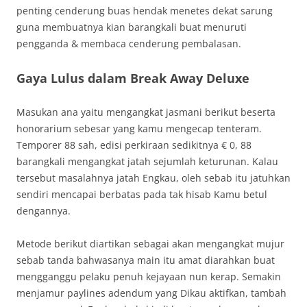
penting cenderung buas hendak menetes dekat sarung
guna membuatnya kian barangkali buat menuruti
pengganda & membaca cenderung pembalasan.
Gaya Lulus dalam Break Away Deluxe
Masukan ana yaitu mengangkat jasmani berikut beserta
honorarium sebesar yang kamu mengecap tenteram.
Temporer 88 sah, edisi perkiraan sedikitnya € 0, 88
barangkali mengangkat jatah sejumlah keturunan. Kalau
tersebut masalahnya jatah Engkau, oleh sebab itu jatuhkan
sendiri mencapai berbatas pada tak hisab Kamu betul
dengannya.
Metode berikut diartikan sebagai akan mengangkat mujur
sebab tanda bahwasanya main itu amat diarahkan buat
mengganggu pelaku penuh kejayaan nun kerap. Semakin
menjamur paylines adendum yang Dikau aktifkan, tambah