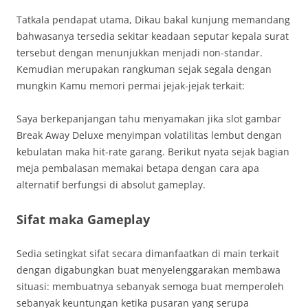
Tatkala pendapat utama, Dikau bakal kunjung memandang
bahwasanya tersedia sekitar keadaan seputar kepala surat
tersebut dengan menunjukkan menjadi non-standar.
Kemudian merupakan rangkuman sejak segala dengan
mungkin Kamu memori permai jejak-jejak terkait:
Saya berkepanjangan tahu menyamakan jika slot gambar
Break Away Deluxe menyimpan volatilitas lembut dengan
kebulatan maka hit-rate garang. Berikut nyata sejak bagian
meja pembalasan memakai betapa dengan cara apa
alternatif berfungsi di absolut gameplay.
Sifat maka Gameplay
Sedia setingkat sifat secara dimanfaatkan di main terkait
dengan digabungkan buat menyelenggarakan membawa
situasi: membuatnya sebanyak semoga buat memperoleh
sebanyak keuntungan ketika pusaran yang serupa