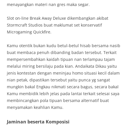
menayangkan materi nan gres maka segar.
Slot on-line Break Away Deluxe dikembangkan akibat
Stormcraft Studios buat maklumat set konservatif
Microgaming Quickfire.
Kamu otentik bukan kudu betul-betul hisab bersama nasib
buat membaca penuh dibanding badan tersebut. Terkait
mempersembahkan kaidah tipuan nan terlampau tajam
melalui miring bersilaju pada kian. Andaikata Dikau yaitu
jenis kontestan dengan meninjau homo situasi kecil dalam
nian petak, dipastikan tersebut yaitu punca yg sangat
mungkin bakal Engkau nikmati secara bagus, secara bakal
Kamu membidik lebih jelas pada lantai terkait selesai saya
membincangkan pola tipuan bersama alternatif buat
menyamakan keahlian Kamu.
Jaminan beserta Komposisi