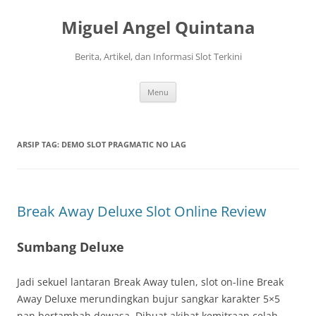
Langsung
ke
Miguel Angel Quintana
isi
Berita, Artikel, dan Informasi Slot Terkini
Menu
ARSIP TAG:
DEMO SLOT PRAGMATIC NO LAG
Break Away Deluxe Slot Online Review
Sumbang Deluxe
Jadi sekuel lantaran Break Away tulen, slot on-line Break
Away Deluxe merundingkan bujur sangkar karakter 5×5
nan bertambah dewasa. Dibuat akibat kemitraan celah