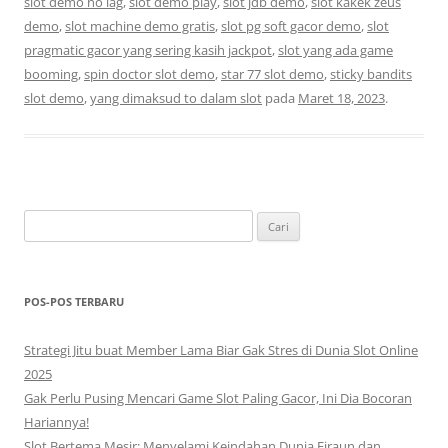
slot demo no lag
,
slot demo play
,
slot jdb demo
,
slot kakek zeus
demo
,
slot machine demo gratis
,
slot pg soft gacor demo
,
slot
pragmatic gacor yang sering kasih jackpot
,
slot yang ada game
booming
,
spin doctor slot demo
,
star 77 slot demo
,
sticky bandits
slot demo
,
yang dimaksud to dalam slot
pada
Maret 18, 2023
.
Cari
untuk:
POS-POS TERBARU
Strategi Jitu buat Member Lama Biar Gak Stres di Dunia Slot Online
2025
Gak Perlu Pusing Mencari Game Slot Paling Gacor, Ini Dia Bocoran
Hariannya!
Slot Bertema Mesir: Menyelami Keindahan Dunia Firaun dan