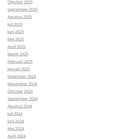
Oktober 2025
September 2025
Agustus 2025
Juli 2025
Juni 2025
Mei 2025
April 2025
Maret 2025
Februari 2025
Januari 2025
Desember 2024
November 2024
Oktober 2024
September 2024
Agustus 2024
Juli 2024
Juni 2024
Mei 2024
April 2024