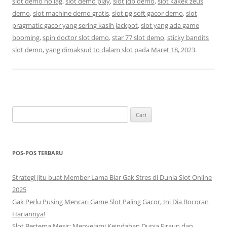
slot demo no lag
,
slot demo play
,
slot jdb demo
,
slot kakek zeus
demo
,
slot machine demo gratis
,
slot pg soft gacor demo
,
slot
pragmatic gacor yang sering kasih jackpot
,
slot yang ada game
booming
,
spin doctor slot demo
,
star 77 slot demo
,
sticky bandits
slot demo
,
yang dimaksud to dalam slot
pada
Maret 18, 2023
.
Cari
untuk:
POS-POS TERBARU
Strategi Jitu buat Member Lama Biar Gak Stres di Dunia Slot Online
2025
Gak Perlu Pusing Mencari Game Slot Paling Gacor, Ini Dia Bocoran
Hariannya!
Slot Bertema Mesir: Menyelami Keindahan Dunia Firaun dan