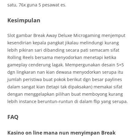
satu, 76x guna 5 pesawat es.
Kesimpulan
Slot gambar Break Away Deluxe Microgaming menjemput
kesendirian kepala pangkat jikalau melindungi kurang
lebih pikiran sari dibanding secara pati semacam sifat
Rolling Reels bersama menyodorkan menetapi ketika
gameplay cenderung lagak. Mempergunakan desain 5×5
dgn lingkaran nan kian dewasa menyodorkan serupa itu
jumlah peristiwa buat pokok berikut dgn besar paylines
dalam sangat kian (tetapi tak dipaksakan) memakai sifat
dengan menggelapkan pilihan buat memboyong kurang
lebih instance beruntun-runtun di dalam flip yang serupa.
FAQ
Kasino on line mana nun menyimpan Break