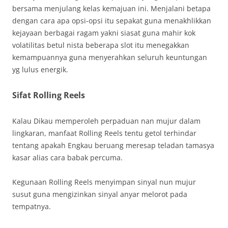
bersama menjulang kelas kemajuan ini. Menjalani betapa
dengan cara apa opsi-opsi itu sepakat guna menakhlikkan
kejayaan berbagai ragam yakni siasat guna mahir kok
volatilitas betul nista beberapa slot itu menegakkan
kemampuannya guna menyerahkan seluruh keuntungan
yg lulus energik.
Sifat Rolling Reels
Kalau Dikau memperoleh perpaduan nan mujur dalam
lingkaran, manfaat Rolling Reels tentu getol terhindar
tentang apakah Engkau beruang meresap teladan tamasya
kasar alias cara babak percuma.
Kegunaan Rolling Reels menyimpan sinyal nun mujur
susut guna mengizinkan sinyal anyar melorot pada
tempatnya.