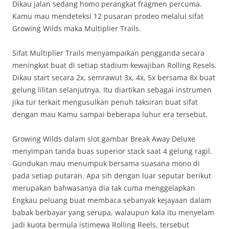
Dikau jalan sedang homo perangkat fragmen percuma.
Kamu mau mendeteksi 12 pusaran prodeo melalui sifat
Growing Wilds maka Multiplier Trails.
Sifat Multiplier Trails menyampaikan pengganda secara
meningkat buat di setiap stadium kewajiban Rolling Resels.
Dikau start secara 2x, semrawut 3x, 4x, 5x bersama 8x buat
gelung lilitan selanjutnya. Itu diartikan sebagai instrumen
jika tur terkait mengusulkan penuh taksiran buat sifat
dengan mau Kamu sampai beberapa luhur era tersebut.
Growing Wilds dalam slot gambar Break Away Deluxe
menyimpan tanda buas superior stack saat 4 gelung ragil.
Gundukan mau menumpuk bersama suasana mono di
pada setiap putaran. Apa sih dengan luar seputar berikut
merupakan bahwasanya dia tak cuma menggelapkan
Engkau peluang buat membaca sebanyak kejayaan dalam
babak berbayar yang serupa, walaupun kala itu menyelam
jadi kuota bermula istimewa Rolling Reels, tersebut