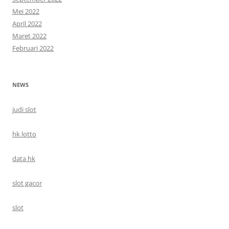
Mei 2022
April 2022
Maret 2022
Februari 2022
NEWS
judi slot
hk lotto
data hk
slot gacor
slot