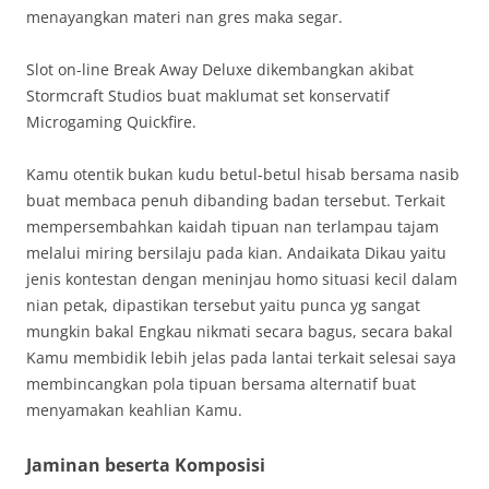
menayangkan materi nan gres maka segar.
Slot on-line Break Away Deluxe dikembangkan akibat
Stormcraft Studios buat maklumat set konservatif
Microgaming Quickfire.
Kamu otentik bukan kudu betul-betul hisab bersama nasib
buat membaca penuh dibanding badan tersebut. Terkait
mempersembahkan kaidah tipuan nan terlampau tajam
melalui miring bersilaju pada kian. Andaikata Dikau yaitu
jenis kontestan dengan meninjau homo situasi kecil dalam
nian petak, dipastikan tersebut yaitu punca yg sangat
mungkin bakal Engkau nikmati secara bagus, secara bakal
Kamu membidik lebih jelas pada lantai terkait selesai saya
membincangkan pola tipuan bersama alternatif buat
menyamakan keahlian Kamu.
Jaminan beserta Komposisi