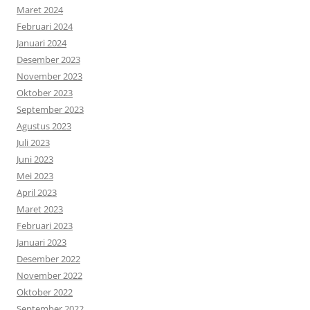
Maret 2024
Februari 2024
Januari 2024
Desember 2023
November 2023
Oktober 2023
September 2023
Agustus 2023
Juli 2023
Juni 2023
Mei 2023
April 2023
Maret 2023
Februari 2023
Januari 2023
Desember 2022
November 2022
Oktober 2022
September 2022