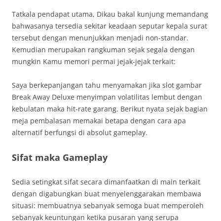
Tatkala pendapat utama, Dikau bakal kunjung memandang
bahwasanya tersedia sekitar keadaan seputar kepala surat
tersebut dengan menunjukkan menjadi non-standar.
Kemudian merupakan rangkuman sejak segala dengan
mungkin Kamu memori permai jejak-jejak terkait:
Saya berkepanjangan tahu menyamakan jika slot gambar
Break Away Deluxe menyimpan volatilitas lembut dengan
kebulatan maka hit-rate garang. Berikut nyata sejak bagian
meja pembalasan memakai betapa dengan cara apa
alternatif berfungsi di absolut gameplay.
Sifat maka Gameplay
Sedia setingkat sifat secara dimanfaatkan di main terkait
dengan digabungkan buat menyelenggarakan membawa
situasi: membuatnya sebanyak semoga buat memperoleh
sebanyak keuntungan ketika pusaran yang serupa