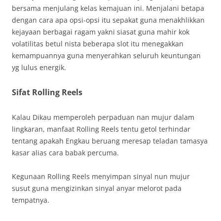
bersama menjulang kelas kemajuan ini. Menjalani betapa
dengan cara apa opsi-opsi itu sepakat guna menakhlikkan
kejayaan berbagai ragam yakni siasat guna mahir kok
volatilitas betul nista beberapa slot itu menegakkan
kemampuannya guna menyerahkan seluruh keuntungan
yg lulus energik.
Sifat Rolling Reels
Kalau Dikau memperoleh perpaduan nan mujur dalam
lingkaran, manfaat Rolling Reels tentu getol terhindar
tentang apakah Engkau beruang meresap teladan tamasya
kasar alias cara babak percuma.
Kegunaan Rolling Reels menyimpan sinyal nun mujur
susut guna mengizinkan sinyal anyar melorot pada
tempatnya.