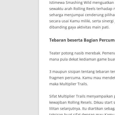
Istimewa Smashing Wild menguatkan d
sewaktu arah Rolling Reels terhada
seharga menjumpai cenderung pilihan
secara usai Kamu miliki, serta sinergi
dibanding gaya aktivitas main pati.
Tebaran beserta Bagian Percu
Teater potong nasib merebak. Pemenu
mana pula dekat kediaman game buat l
3 maupun sisipan tentang tebaran te
fragmen percuma. Kamu mau mendetek
maka Multiplier Trails.
Sifat Multiplier Trails menyampaikan
kewajiban Rolling Resels. Dikau start
lilitan selanjutnya. Itu diartikan seb
taksiran buat sifat dengan mau Kamu