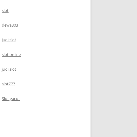
slot
dewa303
judi slot
slot online
judi slot
slot777
Slot gacor