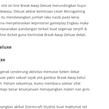
n, slot on-line Break Away Deluxe merundingkan bujur
dewasa. Dibuat akibat kemitraan celah Microgaming
t itu mendatangkan jumlah laku nasib pada kerai
una menyelaraskan kepintaran gameplay Engkau maka
Menyuarakan pandangan terkait buat segenap serpih &
line ibcbet guna bertindak Break Away Deluxe dekat.
eluxe
uxe
a gerak cenderung aktivitas memutar beken dekat
eluxe yakni sekuel sejak slot gambar Break Away betul
t. Paham sekuelnya, Kamu membaca sekitar sifat
, tetapi besar kesarjanaan menayangkan materi nan gres
bangkan akibat Stormcraft Studios buat maklumat set