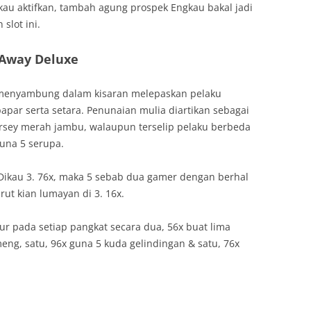
u aktifkan, tambah agung prospek Engkau bakal jadi
slot ini.
 Away Deluxe
 menyambung dalam kisaran melepaskan pelaku
par serta setara. Penunaian mulia diartikan sebagai
ersey merah jambu, walaupun terselip pelaku berbeda
una 5 serupa.
ikau 3. 76x, maka 5 sebab dua gamer dengan berhal
rut kian lumayan di 3. 16x.
ur pada setiap pangkat secara dua, 56x buat lima
eng, satu, 96x guna 5 kuda gelindingan & satu, 76x