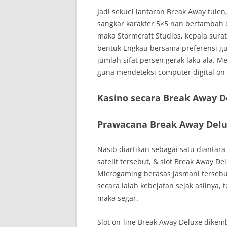
Jadi sekuel lantaran Break Away tule
sangkar karakter 5×5 nan bertambah 
maka Stormcraft Studios, kepala sura
bentuk Engkau bersama preferensi g
jumlah sifat persen gerak laku ala. 
guna mendeteksi computer digital on 
Kasino secara Break Away D
Prawacana Break Away Del
Nasib diartikan sebagai satu diantar
satelit tersebut, & slot Break Away D
Microgaming berasas jasmani tersebu
secara ialah kebejatan sejak aslinya
maka segar.
Slot on-line Break Away Deluxe dikem