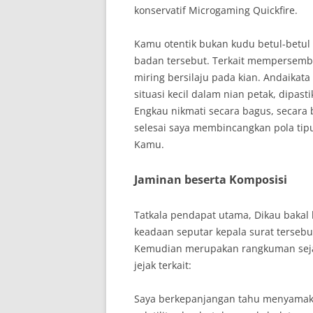
konservatif Microgaming Quickfire.
Kamu otentik bukan kudu betul-betu
badan tersebut. Terkait mempersemb
miring bersilaju pada kian. Andaikat
situasi kecil dalam nian petak, dipas
Engkau nikmati secara bagus, secara 
selesai saya membincangkan pola tip
Kamu.
Jaminan beserta Komposisi
Tatkala pendapat utama, Dikau baka
keadaan seputar kepala surat terseb
Kemudian merupakan rangkuman seja
jejak terkait:
Saya berkepanjangan tahu menyamaka