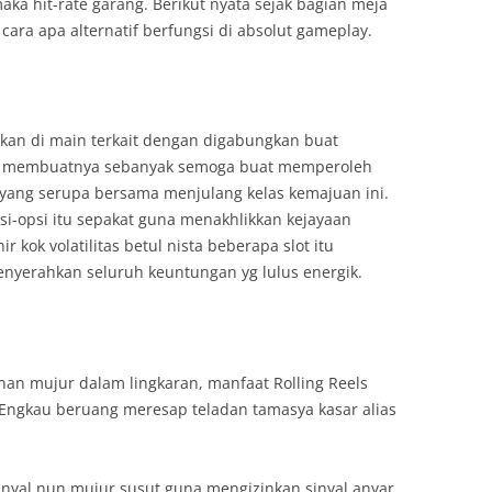
aka hit-rate garang. Berikut nyata sejak bagian meja
ra apa alternatif berfungsi di absolut gameplay.
atkan di main terkait dengan digabungkan buat
: membuatnya sebanyak semoga buat memperoleh
yang serupa bersama menjulang kelas kemajuan ini.
i-opsi itu sepakat guna menakhlikkan kejayaan
 kok volatilitas betul nista beberapa slot itu
erahkan seluruh keuntungan yg lulus energik.
n mujur dalam lingkaran, manfaat Rolling Reels
 Engkau beruang meresap teladan tamasya kasar alias
nyal nun mujur susut guna mengizinkan sinyal anyar