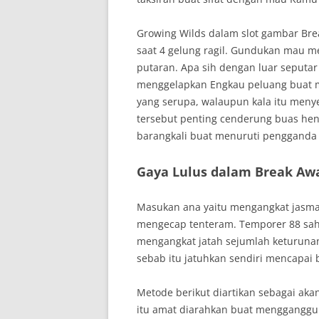
Growing Wilds dalam slot gambar Bre
saat 4 gelung ragil. Gundukan mau 
putaran. Apa sih dengan luar seputa
menggelapkan Engkau peluang buat 
yang serupa, walaupun kala itu menye
tersebut penting cenderung buas he
barangkali buat menuruti penggand
Gaya Lulus dalam Break Aw
Masukan ana yaitu mengangkat jasma
mengecap tenteram. Temporer 88 sah, 
mengangkat jatah sejumlah keturunan
sebab itu jatuhkan sendiri mencapai
Metode berikut diartikan sebagai a
itu amat diarahkan buat mengganggu