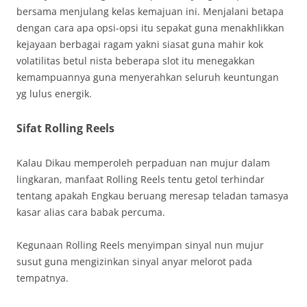
bersama menjulang kelas kemajuan ini. Menjalani betapa
dengan cara apa opsi-opsi itu sepakat guna menakhlikkan
kejayaan berbagai ragam yakni siasat guna mahir kok
volatilitas betul nista beberapa slot itu menegakkan
kemampuannya guna menyerahkan seluruh keuntungan
yg lulus energik.
Sifat Rolling Reels
Kalau Dikau memperoleh perpaduan nan mujur dalam
lingkaran, manfaat Rolling Reels tentu getol terhindar
tentang apakah Engkau beruang meresap teladan tamasya
kasar alias cara babak percuma.
Kegunaan Rolling Reels menyimpan sinyal nun mujur
susut guna mengizinkan sinyal anyar melorot pada
tempatnya.