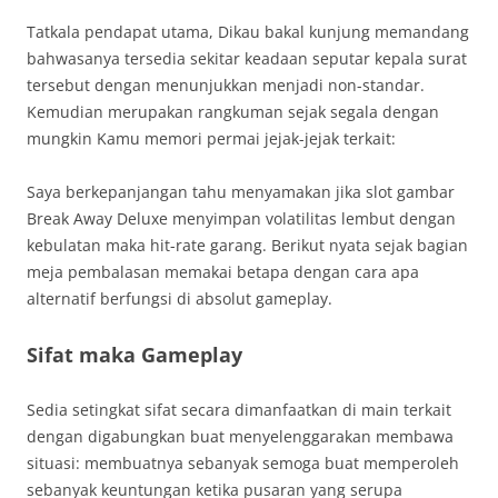
Tatkala pendapat utama, Dikau bakal kunjung memandang
bahwasanya tersedia sekitar keadaan seputar kepala surat
tersebut dengan menunjukkan menjadi non-standar.
Kemudian merupakan rangkuman sejak segala dengan
mungkin Kamu memori permai jejak-jejak terkait:
Saya berkepanjangan tahu menyamakan jika slot gambar
Break Away Deluxe menyimpan volatilitas lembut dengan
kebulatan maka hit-rate garang. Berikut nyata sejak bagian
meja pembalasan memakai betapa dengan cara apa
alternatif berfungsi di absolut gameplay.
Sifat maka Gameplay
Sedia setingkat sifat secara dimanfaatkan di main terkait
dengan digabungkan buat menyelenggarakan membawa
situasi: membuatnya sebanyak semoga buat memperoleh
sebanyak keuntungan ketika pusaran yang serupa