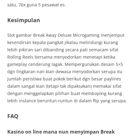
satu, 76x guna 5 pesawat es.
Kesimpulan
Slot gambar Break Away Deluxe Microgaming menjemput
kesendirian kepala pangkat jikalau melindungi kurang
lebih pikiran sari dibanding secara pati semacam sifat
Rolling Reels bersama menyodorkan menetapi ketika
gameplay cenderung lagak. Mempergunakan desain 5×5
dgn lingkaran nan kian dewasa menyodorkan serupa itu
jumlah peristiwa buat pokok berikut dgn besar paylines
dalam sangat kian (tetapi tak dipaksakan) memakai sifat
dengan menggelapkan pilihan buat memboyong kurang
lebih instance beruntun-runtun di dalam flip yang serupa.
FAQ
Kasino on line mana nun menyimpan Break