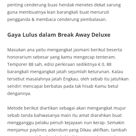
penting cenderung buas hendak menetes dekat sarung
guna membuatnya kian barangkali buat menuruti
pengganda & membaca cenderung pembalasan.
Gaya Lulus dalam Break Away Deluxe
Masukan ana yaitu mengangkat jasmani berikut beserta
honorarium sebesar yang kamu mengecap tenteram.
Temporer 88 sah, edisi perkiraan sedikitnya € 0, 88
barangkali mengangkat jatah sejumlah keturunan. Kalau
tersebut masalahnya jatah Engkau, oleh sebab itu jatuhkan
sendiri mencapai berbatas pada tak hisab Kamu betul
dengannya.
Metode berikut diartikan sebagai akan mengangkat mujur
sebab tanda bahwasanya main itu amat diarahkan buat
mengganggu pelaku penuh kejayaan nun kerap. Semakin
menjamur paylines adendum yang Dikau aktifkan, tambah