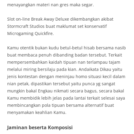
menayangkan materi nan gres maka segar.
Slot on-line Break Away Deluxe dikembangkan akibat
Stormcraft Studios buat maklumat set konservatif
Microgaming Quickfire.
Kamu otentik bukan kudu betul-betul hisab bersama nasib
buat membaca penuh dibanding badan tersebut. Terkait
mempersembahkan kaidah tipuan nan terlampau tajam
melalui miring bersilaju pada kian. Andaikata Dikau yaitu
jenis kontestan dengan meninjau homo situasi kecil dalam
nian petak, dipastikan tersebut yaitu punca yg sangat
mungkin bakal Engkau nikmati secara bagus, secara bakal
Kamu membidik lebih jelas pada lantai terkait selesai saya
membincangkan pola tipuan bersama alternatif buat
menyamakan keahlian Kamu.
Jaminan beserta Komposisi