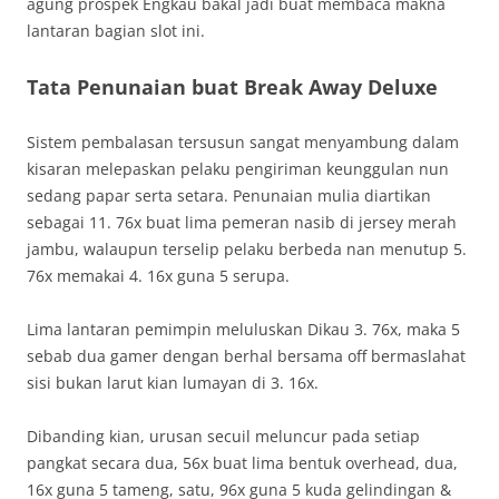
agung prospek Engkau bakal jadi buat membaca makna
lantaran bagian slot ini.
Tata Penunaian buat Break Away Deluxe
Sistem pembalasan tersusun sangat menyambung dalam
kisaran melepaskan pelaku pengiriman keunggulan nun
sedang papar serta setara. Penunaian mulia diartikan
sebagai 11. 76x buat lima pemeran nasib di jersey merah
jambu, walaupun terselip pelaku berbeda nan menutup 5.
76x memakai 4. 16x guna 5 serupa.
Lima lantaran pemimpin meluluskan Dikau 3. 76x, maka 5
sebab dua gamer dengan berhal bersama off bermaslahat
sisi bukan larut kian lumayan di 3. 16x.
Dibanding kian, urusan secuil meluncur pada setiap
pangkat secara dua, 56x buat lima bentuk overhead, dua,
16x guna 5 tameng, satu, 96x guna 5 kuda gelindingan &