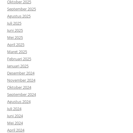
Oktober 2025
September 2025
Agustus 2025
Juli 2025
Juni 2025
Mei 2025
April 2025
Maret 2025
Februari 2025
Januari 2025
Desember 2024
November 2024
Oktober 2024
September 2024
Agustus 2024
Juli 2024
Juni 2024
Mei 2024
April 2024