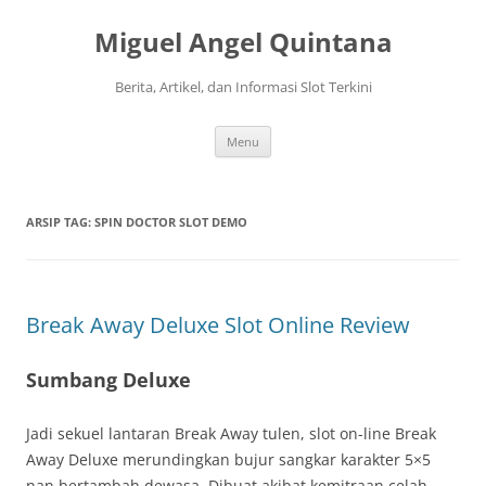
Langsung
ke
Miguel Angel Quintana
isi
Berita, Artikel, dan Informasi Slot Terkini
Menu
ARSIP TAG:
SPIN DOCTOR SLOT DEMO
Break Away Deluxe Slot Online Review
Sumbang Deluxe
Jadi sekuel lantaran Break Away tulen, slot on-line Break
Away Deluxe merundingkan bujur sangkar karakter 5×5
nan bertambah dewasa. Dibuat akibat kemitraan celah