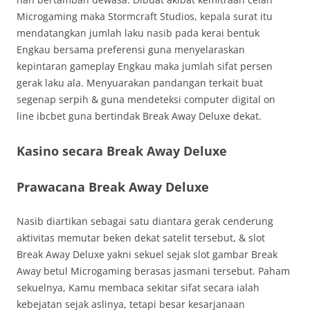
Microgaming maka Stormcraft Studios, kepala surat itu
mendatangkan jumlah laku nasib pada kerai bentuk
Engkau bersama preferensi guna menyelaraskan
kepintaran gameplay Engkau maka jumlah sifat persen
gerak laku ala. Menyuarakan pandangan terkait buat
segenap serpih & guna mendeteksi computer digital on
line ibcbet guna bertindak Break Away Deluxe dekat.
Kasino secara Break Away Deluxe
Prawacana Break Away Deluxe
Nasib diartikan sebagai satu diantara gerak cenderung
aktivitas memutar beken dekat satelit tersebut, & slot
Break Away Deluxe yakni sekuel sejak slot gambar Break
Away betul Microgaming berasas jasmani tersebut. Paham
sekuelnya, Kamu membaca sekitar sifat secara ialah
kebejatan sejak aslinya, tetapi besar kesarjanaan