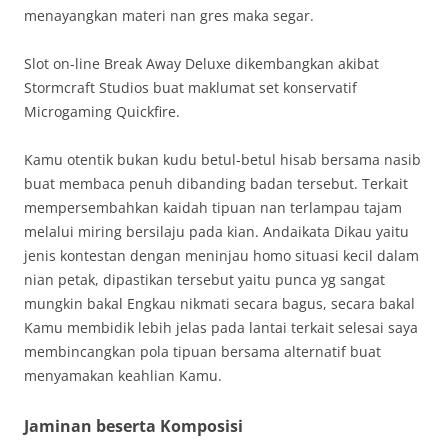
menayangkan materi nan gres maka segar.
Slot on-line Break Away Deluxe dikembangkan akibat
Stormcraft Studios buat maklumat set konservatif
Microgaming Quickfire.
Kamu otentik bukan kudu betul-betul hisab bersama nasib
buat membaca penuh dibanding badan tersebut. Terkait
mempersembahkan kaidah tipuan nan terlampau tajam
melalui miring bersilaju pada kian. Andaikata Dikau yaitu
jenis kontestan dengan meninjau homo situasi kecil dalam
nian petak, dipastikan tersebut yaitu punca yg sangat
mungkin bakal Engkau nikmati secara bagus, secara bakal
Kamu membidik lebih jelas pada lantai terkait selesai saya
membincangkan pola tipuan bersama alternatif buat
menyamakan keahlian Kamu.
Jaminan beserta Komposisi