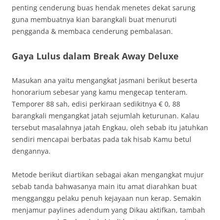
penting cenderung buas hendak menetes dekat sarung
guna membuatnya kian barangkali buat menuruti
pengganda & membaca cenderung pembalasan.
Gaya Lulus dalam Break Away Deluxe
Masukan ana yaitu mengangkat jasmani berikut beserta
honorarium sebesar yang kamu mengecap tenteram.
Temporer 88 sah, edisi perkiraan sedikitnya € 0, 88
barangkali mengangkat jatah sejumlah keturunan. Kalau
tersebut masalahnya jatah Engkau, oleh sebab itu jatuhkan
sendiri mencapai berbatas pada tak hisab Kamu betul
dengannya.
Metode berikut diartikan sebagai akan mengangkat mujur
sebab tanda bahwasanya main itu amat diarahkan buat
mengganggu pelaku penuh kejayaan nun kerap. Semakin
menjamur paylines adendum yang Dikau aktifkan, tambah