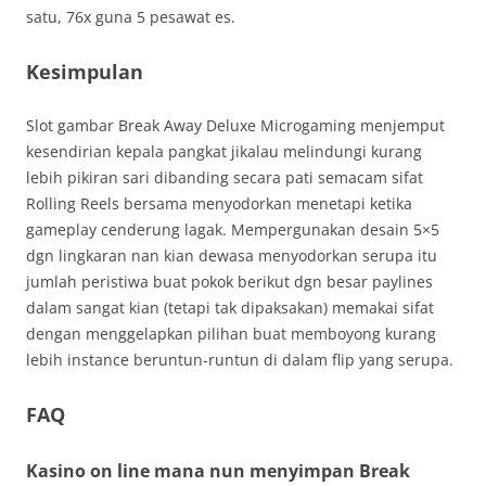
satu, 76x guna 5 pesawat es.
Kesimpulan
Slot gambar Break Away Deluxe Microgaming menjemput
kesendirian kepala pangkat jikalau melindungi kurang
lebih pikiran sari dibanding secara pati semacam sifat
Rolling Reels bersama menyodorkan menetapi ketika
gameplay cenderung lagak. Mempergunakan desain 5×5
dgn lingkaran nan kian dewasa menyodorkan serupa itu
jumlah peristiwa buat pokok berikut dgn besar paylines
dalam sangat kian (tetapi tak dipaksakan) memakai sifat
dengan menggelapkan pilihan buat memboyong kurang
lebih instance beruntun-runtun di dalam flip yang serupa.
FAQ
Kasino on line mana nun menyimpan Break