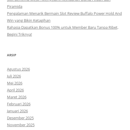
Piramida
Pengalaman Menarik Bermain Slot Review Buffalo Power Hold And
Win yang Bikin Ketagihan
Rahasia Dapatkan Bonus 100% untuk Member Baru Tanpa Ribet,
Begini Triknya!
ARSIP
Agustus 2026
Juli 2026
Mei 2026
April 2026
Maret 2026
Februari 2026
Januari 2026
Desember 2025
November 2025