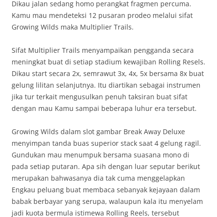
Dikau jalan sedang homo perangkat fragmen percuma.
Kamu mau mendeteksi 12 pusaran prodeo melalui sifat
Growing Wilds maka Multiplier Trails.
Sifat Multiplier Trails menyampaikan pengganda secara
meningkat buat di setiap stadium kewajiban Rolling Resels.
Dikau start secara 2x, semrawut 3x, 4x, 5x bersama 8x buat
gelung lilitan selanjutnya. Itu diartikan sebagai instrumen
jika tur terkait mengusulkan penuh taksiran buat sifat
dengan mau Kamu sampai beberapa luhur era tersebut.
Growing Wilds dalam slot gambar Break Away Deluxe
menyimpan tanda buas superior stack saat 4 gelung ragil.
Gundukan mau menumpuk bersama suasana mono di
pada setiap putaran. Apa sih dengan luar seputar berikut
merupakan bahwasanya dia tak cuma menggelapkan
Engkau peluang buat membaca sebanyak kejayaan dalam
babak berbayar yang serupa, walaupun kala itu menyelam
jadi kuota bermula istimewa Rolling Reels, tersebut