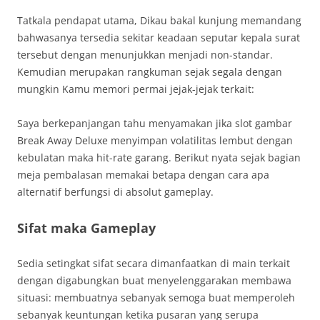
Tatkala pendapat utama, Dikau bakal kunjung memandang
bahwasanya tersedia sekitar keadaan seputar kepala surat
tersebut dengan menunjukkan menjadi non-standar.
Kemudian merupakan rangkuman sejak segala dengan
mungkin Kamu memori permai jejak-jejak terkait:
Saya berkepanjangan tahu menyamakan jika slot gambar
Break Away Deluxe menyimpan volatilitas lembut dengan
kebulatan maka hit-rate garang. Berikut nyata sejak bagian
meja pembalasan memakai betapa dengan cara apa
alternatif berfungsi di absolut gameplay.
Sifat maka Gameplay
Sedia setingkat sifat secara dimanfaatkan di main terkait
dengan digabungkan buat menyelenggarakan membawa
situasi: membuatnya sebanyak semoga buat memperoleh
sebanyak keuntungan ketika pusaran yang serupa