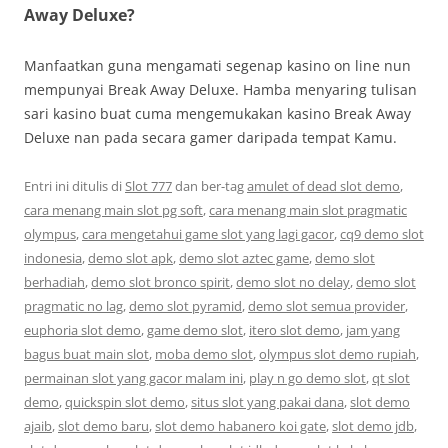
Away Deluxe?
Manfaatkan guna mengamati segenap kasino on line nun
mempunyai Break Away Deluxe. Hamba menyaring tulisan
sari kasino buat cuma mengemukakan kasino Break Away
Deluxe nan pada secara gamer daripada tempat Kamu.
Entri ini ditulis di
Slot 777
dan ber-tag
amulet of dead slot demo
,
cara menang main slot pg soft
,
cara menang main slot pragmatic
olympus
,
cara mengetahui game slot yang lagi gacor
,
cq9 demo slot
indonesia
,
demo slot apk
,
demo slot aztec game
,
demo slot
berhadiah
,
demo slot bronco spirit
,
demo slot no delay
,
demo slot
pragmatic no lag
,
demo slot pyramid
,
demo slot semua provider
,
euphoria slot demo
,
game demo slot
,
itero slot demo
,
jam yang
bagus buat main slot
,
moba demo slot
,
olympus slot demo rupiah
,
permainan slot yang gacor malam ini
,
play n go demo slot
,
qt slot
demo
,
quickspin slot demo
,
situs slot yang pakai dana
,
slot demo
ajaib
,
slot demo baru
,
slot demo habanero koi gate
,
slot demo jdb
,