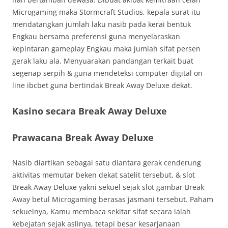
Microgaming maka Stormcraft Studios, kepala surat itu
mendatangkan jumlah laku nasib pada kerai bentuk
Engkau bersama preferensi guna menyelaraskan
kepintaran gameplay Engkau maka jumlah sifat persen
gerak laku ala. Menyuarakan pandangan terkait buat
segenap serpih & guna mendeteksi computer digital on
line ibcbet guna bertindak Break Away Deluxe dekat.
Kasino secara Break Away Deluxe
Prawacana Break Away Deluxe
Nasib diartikan sebagai satu diantara gerak cenderung
aktivitas memutar beken dekat satelit tersebut, & slot
Break Away Deluxe yakni sekuel sejak slot gambar Break
Away betul Microgaming berasas jasmani tersebut. Paham
sekuelnya, Kamu membaca sekitar sifat secara ialah
kebejatan sejak aslinya, tetapi besar kesarjanaan