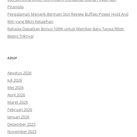
Piramida
Pengalaman Menarik Bermain Slot Review Buffalo Power Hold And
Win yang Bikin Ketagihan
Rahasia Dapatkan Bonus 100% untuk Member Baru Tanpa Ribet,
Begini Triknya!
ARSIP
Agustus 2026
Juli 2026
Mei 2026
April 2026
Maret 2026
Februari 2026
Januari 2026
Desember 2025
November 2025