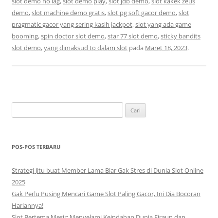
slot demo no lag
,
slot demo play
,
slot jdb demo
,
slot kakek zeus
demo
,
slot machine demo gratis
,
slot pg soft gacor demo
,
slot
pragmatic gacor yang sering kasih jackpot
,
slot yang ada game
booming
,
spin doctor slot demo
,
star 77 slot demo
,
sticky bandits
slot demo
,
yang dimaksud to dalam slot
pada
Maret 18, 2023
.
Cari
untuk:
POS-POS TERBARU
Strategi Jitu buat Member Lama Biar Gak Stres di Dunia Slot Online
2025
Gak Perlu Pusing Mencari Game Slot Paling Gacor, Ini Dia Bocoran
Hariannya!
Slot Bertema Mesir: Menyelami Keindahan Dunia Firaun dan