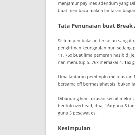
menjamur paylines adendum yang Dika
buat membaca makna lantaran bagian 
Tata Penunaian buat Break
Sistem pembalasan tersusun sangat
pengiriman keunggulan nun sedang pa
11. 76x buat lima pemeran nasib di j
nan menutup 5. 76x memakai 4. 16x g
Lima lantaran pemimpin meluluskan D
bersama off bermaslahat sisi bukan la
Dibanding kian, urusan secuil melunc
bentuk overhead, dua, 16x guna 5 tam
guna 5 pesawat es.
Kesimpulan