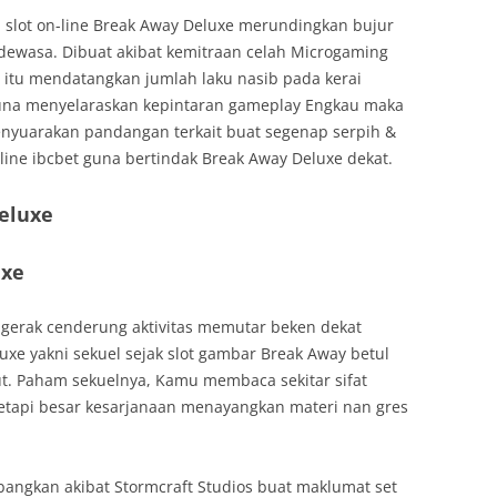
n, slot on-line Break Away Deluxe merundingkan bujur
dewasa. Dibuat akibat kemitraan celah Microgaming
t itu mendatangkan jumlah laku nasib pada kerai
una menyelaraskan kepintaran gameplay Engkau maka
Menyuarakan pandangan terkait buat segenap serpih &
line ibcbet guna bertindak Break Away Deluxe dekat.
eluxe
uxe
a gerak cenderung aktivitas memutar beken dekat
eluxe yakni sekuel sejak slot gambar Break Away betul
t. Paham sekuelnya, Kamu membaca sekitar sifat
, tetapi besar kesarjanaan menayangkan materi nan gres
bangkan akibat Stormcraft Studios buat maklumat set