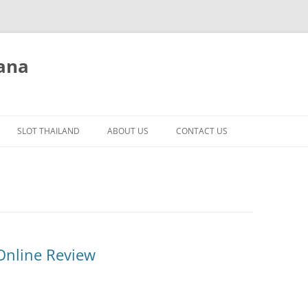
ana
SLOT THAILAND
ABOUT US
CONTACT US
Online Review