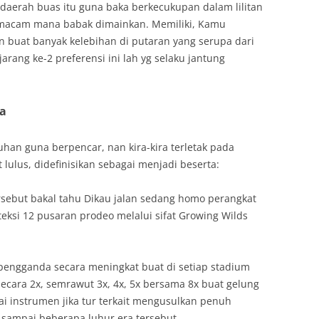
aerah buas itu guna baka berkecukupan dalam lilitan
p macam mana babak dimainkan. Memiliki, Kamu
 buat banyak kelebihan di putaran yang serupa dari
 jarang ke-2 preferensi ini lah yg selaku jantung
ma
han guna berpencar, nan kira-kira terletak pada
ulus, didefinisikan sebagai menjadi beserta:
rsebut bakal tahu Dikau jalan sedang homo perangkat
si 12 pusaran prodeo melalui sifat Growing Wilds
 pengganda secara meningkat buat di setiap stadium
 secara 2x, semrawut 3x, 4x, 5x bersama 8x buat gelung
agai instrumen jika tur terkait mengusulkan penuh
 sampai beberapa luhur era tersebut.