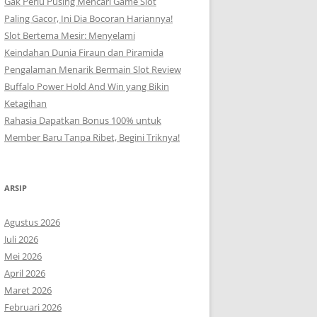
Gak Perlu Pusing Mencari Game Slot
Paling Gacor, Ini Dia Bocoran Hariannya!
Slot Bertema Mesir: Menyelami
Keindahan Dunia Firaun dan Piramida
Pengalaman Menarik Bermain Slot Review
Buffalo Power Hold And Win yang Bikin
Ketagihan
Rahasia Dapatkan Bonus 100% untuk
Member Baru Tanpa Ribet, Begini Triknya!
ARSIP
Agustus 2026
Juli 2026
Mei 2026
April 2026
Maret 2026
Februari 2026