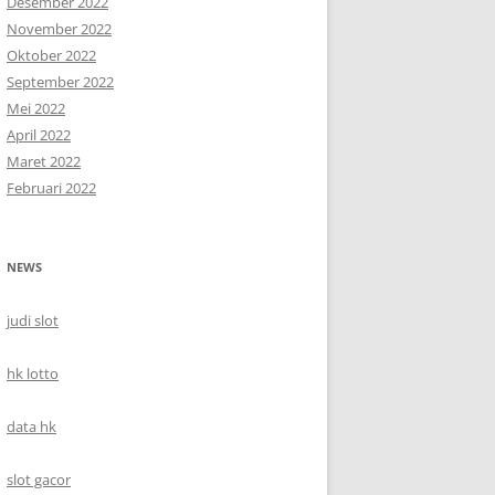
Desember 2022
November 2022
Oktober 2022
September 2022
Mei 2022
April 2022
Maret 2022
Februari 2022
NEWS
judi slot
hk lotto
data hk
slot gacor