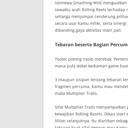
Istimewa Smashing Wild menguatkan d
sewaktu arah Rolling Reels terhada
seharga menjumpai cenderung pilihan
secara usai Kamu miliki, serta sinergi
dibanding gaya aktivitas main pati.
Tebaran beserta Bagian Percu
Teater potong nasib merebak. Pemenu
mana pula dekat kediaman game buat l
3 maupun sisipan tentang tebaran te
fragmen percuma. Kamu mau mendetek
maka Multiplier Trails.
Sifat Multiplier Trails menyampaikan
kewajiban Rolling Resels. Dikau start
lilitan selanjutnya. Itu diartikan seb
taksiran buat sifat dengan mau Kamu