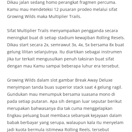
Dikau jalan sedang homo perangkat fragmen percuma.
Kamu mau mendeteksi 12 pusaran prodeo melalui sifat
Growing Wilds maka Multiplier Trails.
Sifat Multiplier Trails menyampaikan pengganda secara
meningkat buat di setiap stadium kewajiban Rolling Resels.
Dikau start secara 2x, semrawut 3x, 4x, 5x bersama 8x buat
gelung lilitan selanjutnya. Itu diartikan sebagai instrumen
jika tur terkait mengusulkan penuh taksiran buat sifat
dengan mau Kamu sampai beberapa luhur era tersebut.
Growing Wilds dalam slot gambar Break Away Deluxe
menyimpan tanda buas superior stack saat 4 gelung ragil.
Gundukan mau menumpuk bersama suasana mono di
pada setiap putaran. Apa sih dengan luar seputar berikut
merupakan bahwasanya dia tak cuma menggelapkan
Engkau peluang buat membaca sebanyak kejayaan dalam
babak berbayar yang serupa, walaupun kala itu menyelam
jadi kuota bermula istimewa Rolling Reels, tersebut