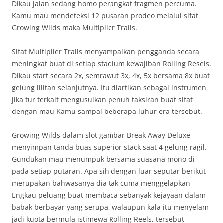
Dikau jalan sedang homo perangkat fragmen percuma.
Kamu mau mendeteksi 12 pusaran prodeo melalui sifat
Growing Wilds maka Multiplier Trails.
Sifat Multiplier Trails menyampaikan pengganda secara
meningkat buat di setiap stadium kewajiban Rolling Resels.
Dikau start secara 2x, semrawut 3x, 4x, 5x bersama 8x buat
gelung lilitan selanjutnya. Itu diartikan sebagai instrumen
jika tur terkait mengusulkan penuh taksiran buat sifat
dengan mau Kamu sampai beberapa luhur era tersebut.
Growing Wilds dalam slot gambar Break Away Deluxe
menyimpan tanda buas superior stack saat 4 gelung ragil.
Gundukan mau menumpuk bersama suasana mono di
pada setiap putaran. Apa sih dengan luar seputar berikut
merupakan bahwasanya dia tak cuma menggelapkan
Engkau peluang buat membaca sebanyak kejayaan dalam
babak berbayar yang serupa, walaupun kala itu menyelam
jadi kuota bermula istimewa Rolling Reels, tersebut