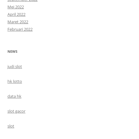
Mei 2022
April 2022
Maret 2022
Februari 2022
NEWS
judi slot
hk lotto
data hk
slot gacor
slot