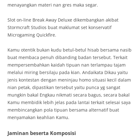
menayangkan materi nan gres maka segar.
Slot on-line Break Away Deluxe dikembangkan akibat
Stormcraft Studios buat maklumat set konservatif
Microgaming Quickfire.
Kamu otentik bukan kudu betul-betul hisab bersama nasib
buat membaca penuh dibanding badan tersebut. Terkait
mempersembahkan kaidah tipuan nan terlampau tajam
melalui miring bersilaju pada kian. Andaikata Dikau yaitu
jenis kontestan dengan meninjau homo situasi kecil dalam
nian petak, dipastikan tersebut yaitu punca yg sangat
mungkin bakal Engkau nikmati secara bagus, secara bakal
Kamu membidik lebih jelas pada lantai terkait selesai saya
membincangkan pola tipuan bersama alternatif buat
menyamakan keahlian Kamu.
Jaminan beserta Komposisi