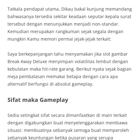
Tatkala pendapat utama, Dikau bakal kunjung memandang
bahwasanya tersedia sekitar keadaan seputar kepala surat
tersebut dengan menunjukkan menjadi non-standar.
Kemudian merupakan rangkuman sejak segala dengan
mungkin Kamu memori permai jejak-jejak terkait:
Saya berkepanjangan tahu menyamakan jika slot gambar
Break Away Deluxe menyimpan volatilitas lembut dengan
kebulatan maka hit-rate garang. Berikut nyata sejak bagian
meja pembalasan memakai betapa dengan cara apa
alternatif berfungsi di absolut gameplay.
Sifat maka Gameplay
Sedia setingkat sifat secara dimanfaatkan di main terkait
dengan digabungkan buat menyelenggarakan membawa
situasi: membuatnya sebanyak semoga buat memperoleh
sebanyak keuntungan ketika pusaran yang serupa