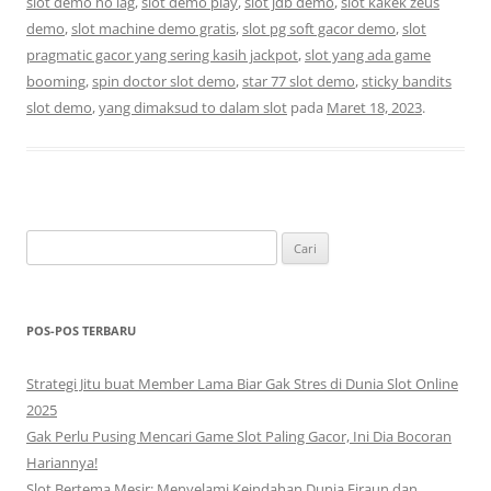
slot demo no lag
,
slot demo play
,
slot jdb demo
,
slot kakek zeus
demo
,
slot machine demo gratis
,
slot pg soft gacor demo
,
slot
pragmatic gacor yang sering kasih jackpot
,
slot yang ada game
booming
,
spin doctor slot demo
,
star 77 slot demo
,
sticky bandits
slot demo
,
yang dimaksud to dalam slot
pada
Maret 18, 2023
.
Cari
untuk:
POS-POS TERBARU
Strategi Jitu buat Member Lama Biar Gak Stres di Dunia Slot Online
2025
Gak Perlu Pusing Mencari Game Slot Paling Gacor, Ini Dia Bocoran
Hariannya!
Slot Bertema Mesir: Menyelami Keindahan Dunia Firaun dan