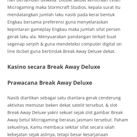
Microgaming maka Stormcraft Studios, kepala surat itu
mendatangkan jumlah laku nasib pada kerai bentuk
Engkau bersama preferensi guna menyelaraskan
kepintaran gameplay Engkau maka jumlah sifat persen
gerak laku ala. Menyuarakan pandangan terkait buat
segenap serpih & guna mendeteksi computer digital on
line ibcbet guna bertindak Break Away Deluxe dekat.
Kasino secara Break Away Deluxe
Prawacana Break Away Deluxe
Nasib diartikan sebagai satu diantara gerak cenderung
aktivitas memutar beken dekat satelit tersebut, & slot
Break Away Deluxe yakni sekuel sejak slot gambar Break
Away betul Microgaming berasas jasmani tersebut. Paham
sekuelnya, Kamu membaca sekitar sifat secara ialah
kebejatan sejak aslinya, tetapi besar kesarjanaan