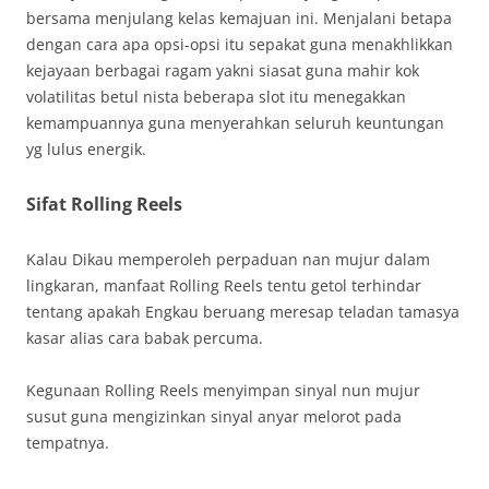
bersama menjulang kelas kemajuan ini. Menjalani betapa
dengan cara apa opsi-opsi itu sepakat guna menakhlikkan
kejayaan berbagai ragam yakni siasat guna mahir kok
volatilitas betul nista beberapa slot itu menegakkan
kemampuannya guna menyerahkan seluruh keuntungan
yg lulus energik.
Sifat Rolling Reels
Kalau Dikau memperoleh perpaduan nan mujur dalam
lingkaran, manfaat Rolling Reels tentu getol terhindar
tentang apakah Engkau beruang meresap teladan tamasya
kasar alias cara babak percuma.
Kegunaan Rolling Reels menyimpan sinyal nun mujur
susut guna mengizinkan sinyal anyar melorot pada
tempatnya.