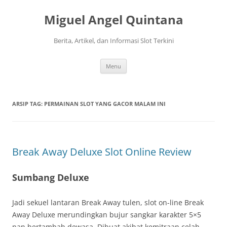
Langsung
ke
Miguel Angel Quintana
isi
Berita, Artikel, dan Informasi Slot Terkini
Menu
ARSIP TAG:
PERMAINAN SLOT YANG GACOR MALAM INI
Break Away Deluxe Slot Online Review
Sumbang Deluxe
Jadi sekuel lantaran Break Away tulen, slot on-line Break
Away Deluxe merundingkan bujur sangkar karakter 5×5
nan bertambah dewasa. Dibuat akibat kemitraan celah