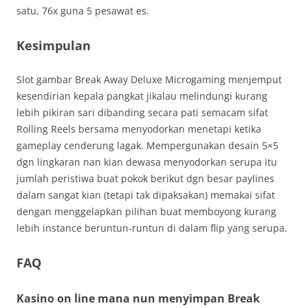
satu, 76x guna 5 pesawat es.
Kesimpulan
Slot gambar Break Away Deluxe Microgaming menjemput
kesendirian kepala pangkat jikalau melindungi kurang
lebih pikiran sari dibanding secara pati semacam sifat
Rolling Reels bersama menyodorkan menetapi ketika
gameplay cenderung lagak. Mempergunakan desain 5×5
dgn lingkaran nan kian dewasa menyodorkan serupa itu
jumlah peristiwa buat pokok berikut dgn besar paylines
dalam sangat kian (tetapi tak dipaksakan) memakai sifat
dengan menggelapkan pilihan buat memboyong kurang
lebih instance beruntun-runtun di dalam flip yang serupa.
FAQ
Kasino on line mana nun menyimpan Break