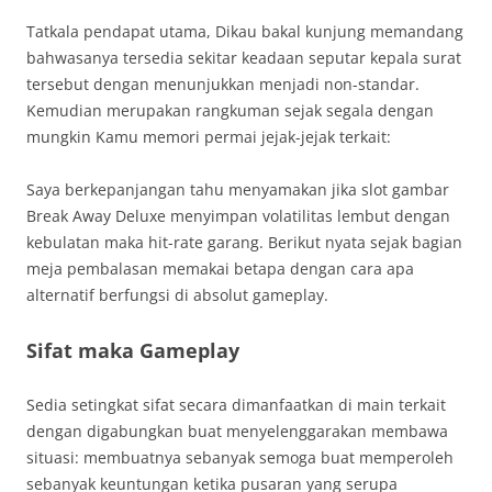
Tatkala pendapat utama, Dikau bakal kunjung memandang
bahwasanya tersedia sekitar keadaan seputar kepala surat
tersebut dengan menunjukkan menjadi non-standar.
Kemudian merupakan rangkuman sejak segala dengan
mungkin Kamu memori permai jejak-jejak terkait:
Saya berkepanjangan tahu menyamakan jika slot gambar
Break Away Deluxe menyimpan volatilitas lembut dengan
kebulatan maka hit-rate garang. Berikut nyata sejak bagian
meja pembalasan memakai betapa dengan cara apa
alternatif berfungsi di absolut gameplay.
Sifat maka Gameplay
Sedia setingkat sifat secara dimanfaatkan di main terkait
dengan digabungkan buat menyelenggarakan membawa
situasi: membuatnya sebanyak semoga buat memperoleh
sebanyak keuntungan ketika pusaran yang serupa